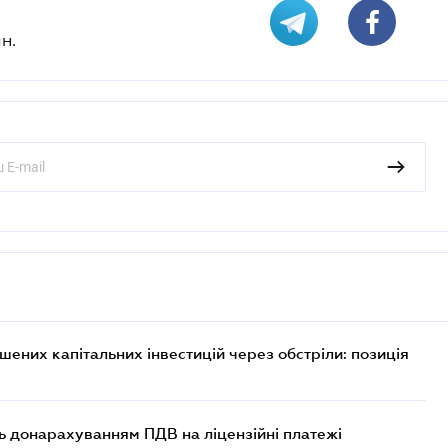
н.
них капітальних інвестицій через обстріли: позиція
ь донарахуванням ПДВ на ліцензійні платежі