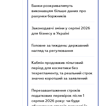
Банки розкриватимуть
виконавцям більше даних про
рахунки боржників
Законодавчі зміни у серпні 2026
для бізнесу в Україні
Головне за тиждень: державний
нагляд та регулювання
Кабмін продовжив пільговий
період для косметики без
техрегламенту, та реальний строк
значно коротший за заявлений
Перезавантаження строків
податкових перевірок після 1
серпня 2026 року: чи буде
обчислення строків давності "з