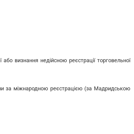
ії або визнання недійсною реєстрації торговельної
они за міжнародною реєстрацією (за Мадридською