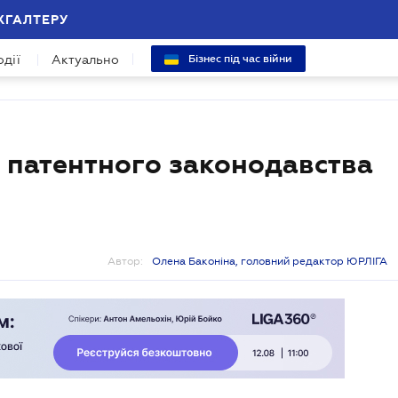
ХГАЛТЕРУ
одії
Актуально
Бізнес під час війни
 патентного законодавства
Автор:
Олена Баконіна, головний редактор ЮРЛІГА