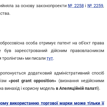
рийняла за основу законопроекти
№ 2258
і
№ 2259
,
ства.
добросовісна особа отримує патент на об'єкт права
не був зареєстрований дійсним правовласником
м тролінгом» ми писали
тут
.
опонується додатковий адміністративний спосіб
нізм
«post grant opposition»
(визнання недійсними
на винахід і корисну модель
в Апеляційній палаті
).
му використанню торгової марки може тільки її