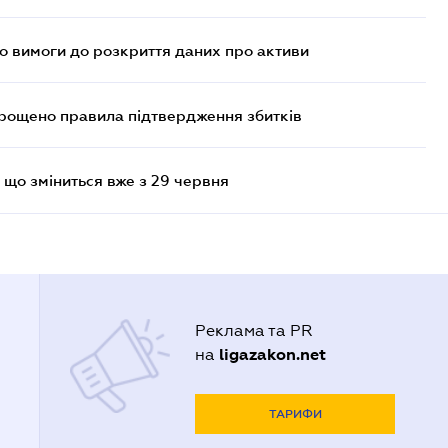
но вимоги до розкриття даних про активи
прощено правила підтвердження збитків
 що зміниться вже з 29 червня
Реклама та PR
ligazakon.net
на
ТАРИФИ