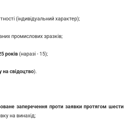
ності (індивідуальний характер);
аних промислових зразків;
25 років
(наразі - 15);
у на свідоцтво
).
оване заперечення проти заявки протягом шести
вку на винахід;