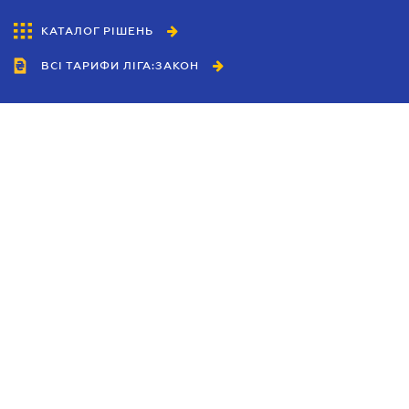
КАТАЛОГ РІШЕНЬ
ВСІ ТАРИФИ ЛІГА:ЗАКОН
Співробітництво
Агенти
Дилери
Політика конфіденційності
Умови використання сайту
Реклама
Блог
Новини компанії
Керівництва
Каталоги компаній
Теми в центрі уваги