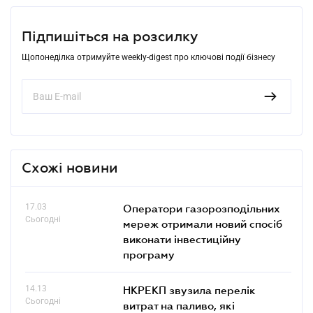
Підпишіться на розсилку
Щопонеділка отримуйте weekly-digest про ключові події бізнесу
Схожі новини
17.03
Оператори газорозподільних
Сьогодні
мереж отримали новий спосіб
виконати інвестиційну
програму
14.13
НКРЕКП звузила перелік
Сьогодні
витрат на паливо, які