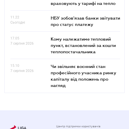
враховують у тарифі на тепло
11.22
НБУ зобов'язав банки звітувати
Сьогодні
про статус платежу
17.05
Кому належатиме тепловий
7 серпня 2026
пункт, встановлений за кошти
теплопостачальника
15.10
Чи звільняє воєнний стан
7 серпня 2026
професійного учасника ринку
капіталу від положень про
нагляд
Центр підтримки користувачів