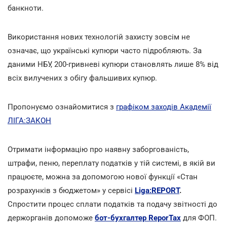
банкноти.
Використання нових технологій захисту зовсім не
означає, що українські купюри часто підробляють. За
даними НБУ, 200-гривневі купюри становлять лише 8% від
всіх вилучених з обігу фальшивих купюр.
Пропонуємо ознайомитися з
графіком заходів Академії
ЛІГА:ЗАКОН
Отримати інформацію про наявну заборгованість,
штрафи, пеню, переплату податків у тій системі, в якій ви
працюєте, можна за допомогою нової функції «Стан
розрахунків з бюджетом» у сервісі
Liga:REPORT
.
Спростити процес сплати податків та подачу звітності до
держорганів допоможе
бот-бухгалтер ReporTax
для ФОП.