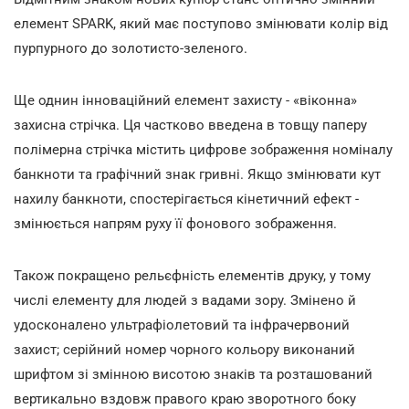
елемент SPARK, який має поступово змінювати колір від
пурпурного до золотисто-зеленого.
Ще однин інноваційний елемент захисту - «віконна»
захисна стрічка. Ця частково введена в товщу паперу
полімерна стрічка містить цифрове зображення номіналу
банкноти та графічний знак гривні. Якщо змінювати кут
нахилу банкноти, спостерігається кінетичний ефект -
змінюється напрям руху її фонового зображення.
Також покращено рельєфність елементів друку, у тому
числі елементу для людей з вадами зору. Змінено й
удосконалено ультрафіолетовий та інфрачервоний
захист; серійний номер чорного кольору виконаний
шрифтом зі змінною висотою знаків та розташований
вертикально вздовж правого краю зворотного боку