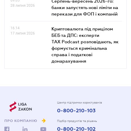
09.05
Серпень-вересень 2026-го:
28 липня 2026
банки запустять нові ліміти на
перекази для ФОП і компаній
16.14
Криптовалюта під прицілом
17 липня 2026
БЕБ та ДПС: експерти
TAX Podcast розповідають, як
формується кримінальна
справа і податкові
донарахування
Центр підтримки користувачів
0-800-210-103
ПРО КОМПАНІЮ
Підбір продуктів та рішень
0-800-210-102