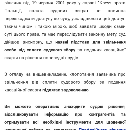
рішення від 19 червня 2001 року у справі "Креуз проти
Польщі", сплата судових витрат не повинна
перешкоджати доступу до суду, ускладнювати цей доступ
таким чином і такою мірою, щоб завдати шкоди самій
суті цього права, та має переслідувати законну мету, суд
дійшов висновку, що
наявні підстави для звільнення
особи від сплати судового збору
за подання касаційної
скарги на рішення попередніх судів.
З огляду на вищевикладене, клопотання заявника про
звільнення від сплати судового збору за подання
касаційної скарги
підлягає задоволенню
.
Ви можете оперативно знаходити судові рішення,
відслідковувати інформацію про контрагентів та
отримувати всі необхідні інструменти для щоденної
юридичної роботи за допомогою
Професійного рішення