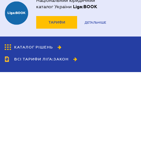
Національний юридичний
каталог України
Liga:BOOK
ТАРИФИ
ДЕТАЛЬНІШЕ
КАТАЛОГ РІШЕНЬ
ВСІ ТАРИФИ ЛІГА:ЗАКОН
Співробітництво
Агенти
Дилери
Політика конфіденційності
Умови використання сайту
Реклама
Блог