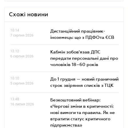
Схожі новини
10.14
Дистанційний працівник-
7 серпня 2026
іноземець: що з ПДФОта ЄСВ
12.12
Кабмін зобов'язав ДПС
6 серпня 2026
передати персональні дані про
чоловіків 18–60 років
10.10
До 1 грудня — новий граничний
5 серпня 2026
строк звіряння списків з ТЦК
13.48
Безкоштовний вебінар:
16 липня 2026
«Чергові зміни в критичності:
нові вимоги та правила. Як не
втратити статус критичного
підприємства»