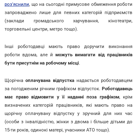
роз'яснили
, що на сьогодні примусове обмеження роботи
запроваджено лише для певних категорій підприємств
(заклади громадського харчування, кінотеатри,
торговельні центри, метро тощо).
Інші роботодавці мають право доручити виконання
роботи вдома, але й
можуть вимагати від працівників
бути присутнім на робочому місці
.
Щорічна
оплачувана відпустка
надається роботодавцем
за погодженим річним графіком відпусток.
Роботодавець
має право відмовити у її наданні поза графіком
, крім
визначених категорій працівників, які мають право на
щорічну оплачувану відпустку у зручний для них час
(особи з інвалідністю, жінки з двома і більше дітьми до
15-ти років, одинокі матері, учасники АТО тощо).