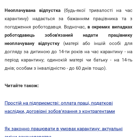
Неоплачувана відпустка
(будь-якої тривалості на час
карантину) надається за бажанням працівника та з
погодження роботодавця. Водночас,
в окремих випадках
роботодавець зобов'язаний надати працівнику
неоплачувану відпустку
(матері або іншій особі для
догляду за дитиною до 14-ти років на час карантину - на
період карантину; одинокій матері чи батьку - на 14-ть
днів; особам з інвалідністю - до 60 днів тощо).
Читайте також:
Простій на підприємстві: оплата праці, податкові
наслідки, договірні зобов'язання з контрагентами
Як законно працювати в умовах карантину: актуальні
зміни законодавства