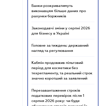
Банки розкриватимуть
виконавцям більше даних про
рахунки боржників
Законодавчі зміни у серпні 2026
для бізнесу в Україні
Головне за тиждень: державний
нагляд та регулювання
Кабмін продовжив пільговий
період для косметики без
техрегламенту, та реальний строк
значно коротший за заявлений
Перезавантаження строків
податкових перевірок після 1
серпня 2026 року: чи буде
обчислення строків давності "з