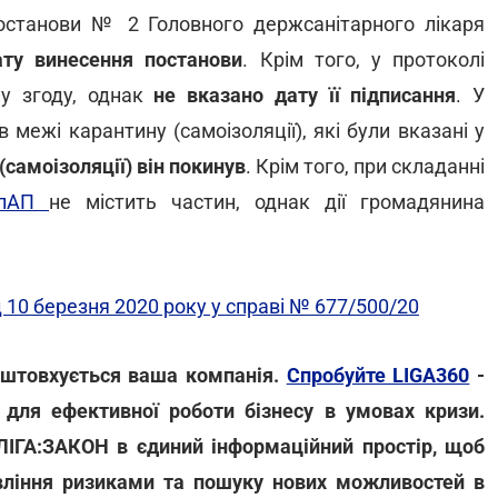
Постанови № 2 Головного держсанітарного лікаря
ату винесення постанови
. Крім того, у протоколі
ну згоду, однак
не вказано дату її підписання
. У
межі карантину (самоізоляції), які були вказані у
самоізоляції) він покинув
. Крім того, при складанні
УпАП
не містить частин, однак дії громадянина
 10 березня 2020 року у справі № 677/500/20
зіштовхується ваша компанія.
Спробуйте LIGA360
-
для ефективної роботи бізнесу в умовах кризи.
 ЛІГА:ЗАКОН в єдиний інформаційний простір, щоб
вління ризиками та пошуку нових можливостей в