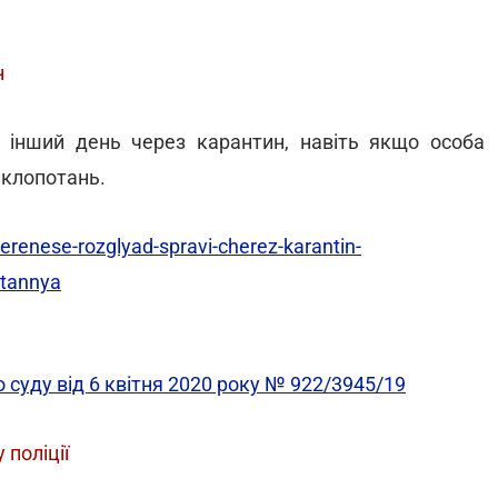
н
 інший день через карантин, навіть якщо особа
 клопотань.
erenese-rozglyad-spravi-cherez-karantin-
otannya
 суду від 6 квітня 2020 року № 922/3945/19
поліції