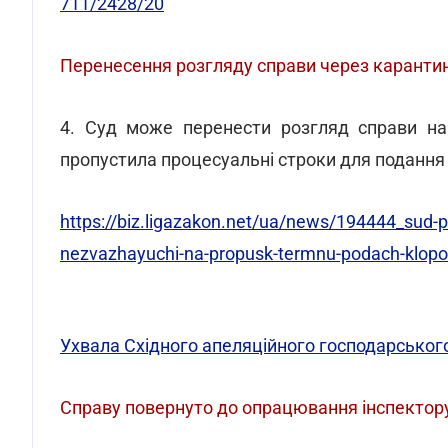
711/2428/20
Перенесення розгляду справи через каранти
4. Суд може перенести розгляд справи на
пропустила процесуальні строки для подання
https://biz.ligazakon.net/ua/news/194444_sud-p
nezvazhayuchi-na-propusk-termnu-podach-klop
Ухвала Східного апеляційного господарського
Справу повернуто до опрацювання інспектору 