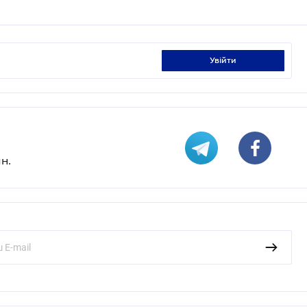
увійти
н.