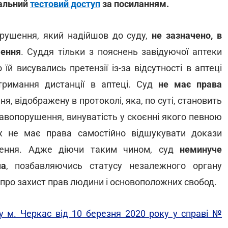
нальний
тестовий доступ
за посиланням.
орушення, який надійшов до суду,
не зазначено, в
шення
. Суддя тільки з пояснень завідуючої аптеки
й висувались претензії із-за відсутності в аптеці
отримання дистанції в аптеці. Суд
не має права
, відображену в протоколі, яка, по суті, становить
авопорушення, винуватість у скоєнні якого певною
ж не має права самостійно відшукувати докази
ушення. Адже діючи таким чином, суд
неминуче
ча
, позбавляючись статусу незалежного органу
 про захист прав людини і основоположних свобод.
у м. Черкас від 10 березня 2020 року у справі №