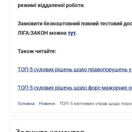
режимі віддаленої роботи.
Замовити безкоштовний повний тестовий дост
ЛІГА:ЗАКОН можна
тут
.
Також читайте:
ТОП-5 судових рішень щодо правопорушень у
ТОП-5 судових рішень щодо форс-мажорних о
Головна
/
Новини
/
ТОП-5 квітневих справ щодо пору
Залиште коментар