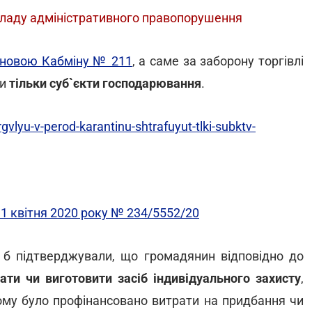
складу адміністративного правопорушення
новою Кабміну № 211
, а саме за заборону торгівлі
ти
тільки суб`єкти господарювання
.
vlyu-v-perod-karantinu-shtrafuyut-tlki-subktv-
1 квітня 2020 року № 234/5552/20
і б підтверджували, що громадянин відповідно до
ати чи виготовити засіб індивідуального захисту
,
йому було профінансовано витрати на придбання чи