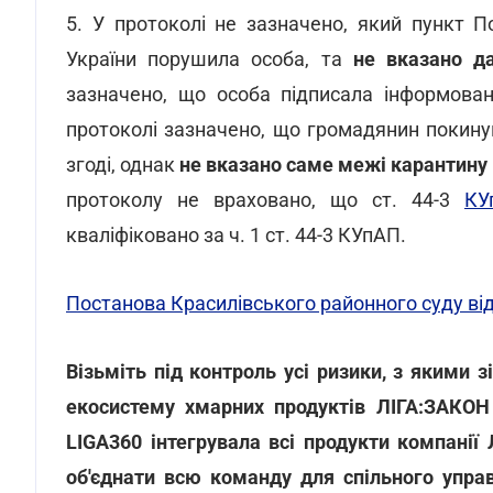
5. У протоколі не зазначено, який пункт 
України порушила особа, та
не вказано д
зазначено, що особа підписала інформова
протоколі зазначено, що громадянин покинув 
згоді, однак
не вказано саме межі карантину (
протоколу не враховано, що ст. 44-3
К
кваліфіковано за ч. 1 ст. 44-3 КУпАП.
Постанова Красилівського районного суду від
Візьміть під контроль усі ризики, з якими 
екосистему хмарних продуктів ЛІГА:ЗАКОН 
LIGA360 інтегрувала всі продукти компанії
об'єднати всю команду для спільного упра