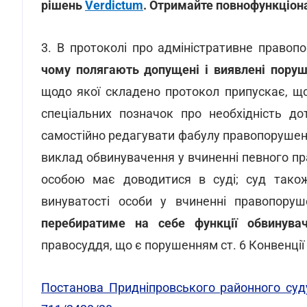
рішень
Verdictum
. Отримайте повнофункціо
3. В протоколі про адміністративне правоп
чому полягають допущені і виявлені пору
щодо якої складено протокол припускає, що ї
спеціальних позначок про необхідність д
самостійно редагувати фабулу правопорушення
виклад обвинувачення у вчиненні певного пр
особою має доводитися в суді; суд тако
винуватості особи у вчиненні правопор
перебиратиме на себе функції обвинува
правосуддя, що є порушенням ст. 6 Конвенції
Постанова Придніпровського районного суд