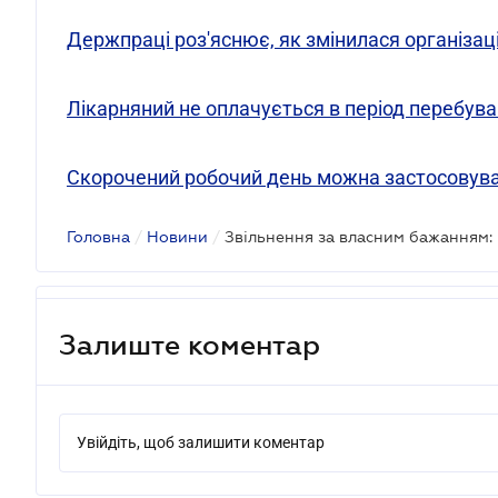
Держпраці роз'яснює, як змінилася організаці
Лікарняний не оплачується в період перебуван
Скорочений робочий день можна застосовуват
Головна
/
Новини
/
Залиште коментар
Увійдіть, щоб залишити коментар