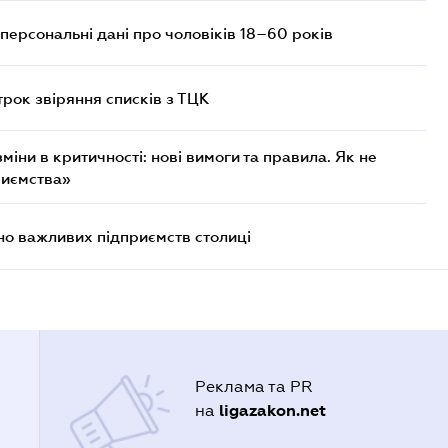
персональні дані про чоловіків 18–60 років
трок звіряння списків з ТЦК
міни в критичності: нові вимоги та правила. Як не
риємства»
о важливих підприємств столиці
Реклама та PR
ligazakon.net
на