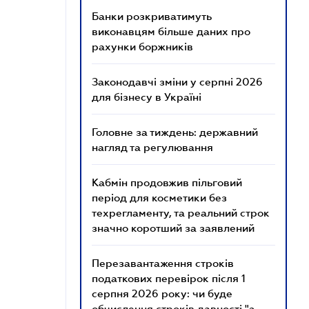
Банки розкриватимуть
виконавцям більше даних про
рахунки боржників
Законодавчі зміни у серпні 2026
для бізнесу в Україні
Головне за тиждень: державний
нагляд та регулювання
Кабмін продовжив пільговий
період для косметики без
техрегламенту, та реальний строк
значно коротший за заявлений
Перезавантаження строків
податкових перевірок після 1
серпня 2026 року: чи буде
обчислення строків давності "з