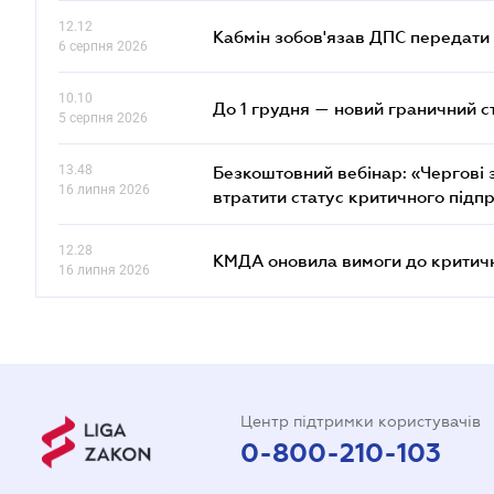
12.12
Кабмін зобов'язав ДПС передати 
6 серпня 2026
10.10
До 1 грудня — новий граничний с
5 серпня 2026
13.48
Безкоштовний вебінар: «Чергові з
16 липня 2026
втратити статус критичного підп
12.28
КМДА оновила вимоги до критичн
16 липня 2026
Центр підтримки користувачів
0-800-210-103