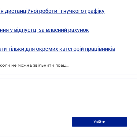
я дистанційної роботи і гнучкого графіку
ня у відпустці за власний рахунок
и тільки для окремих категорій працівників
Звільнення за власним бажанням: коли не можна звільнити працівника
увійти