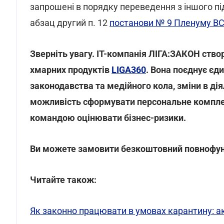
запрошені в порядку переведення з іншого підп
абзац другий п. 12
постанови № 9 Пленуму В
Зверніть увагу. IT-компанія ЛІГА:ЗАКОН ство
хмарних продуктів
LIGA360
. Вона поєднує єд
законодавства та медійного кола, зміни в діял
можливість сформувати персональне комплек
командою оцінювати бізнес-ризики.
Ви можете замовити безкоштовний повнофун
Читайте також:
Як законно працювати в умовах карантину: а