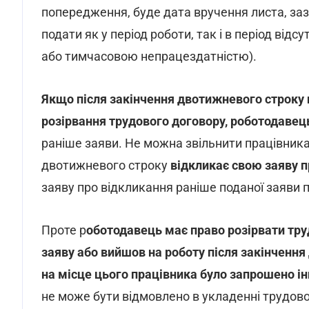
попередження, буде дата вручення листа, за
подати як у період роботи, так і в період відсу
або тимчасовою непрацездатністю).
Якщо після закінчення двотижневого строку 
розірвання трудового договору, роботодавец
раніше заяви. Не можна звільнити працівника 
двотижневого строку
відкликає свою заяву п
заяву про відкликання раніше поданої заяви 
Проте р
оботодавець має право розірвати тру
заяву або вийшов на роботу після закінчення
на місце цього працівника було запрошено і
не може бути відмовлено в укладенні трудовог