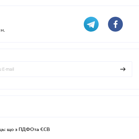
н.
ць: що з ПДФОта ЄСВ