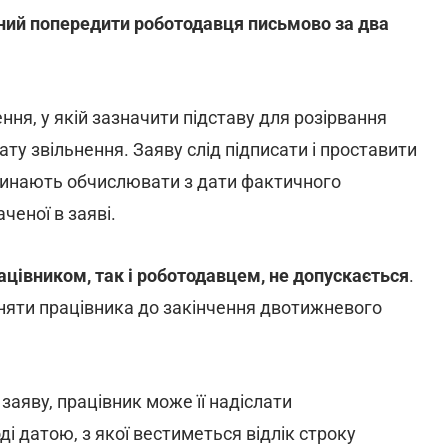
ний попередити роботодавця письмово за два
ння, у якій зазначити підставу для розірвання
ату звільнення. Заяву слід підписати і проставити
очинають обчислювати з дати фактичного
ченої в заяві.
ацівником, так і роботодавцем, не допускається
.
няти працівника до закінчення двотижневого
аяву, працівник може її надіслати
 датою, з якої вестиметься відлік строку