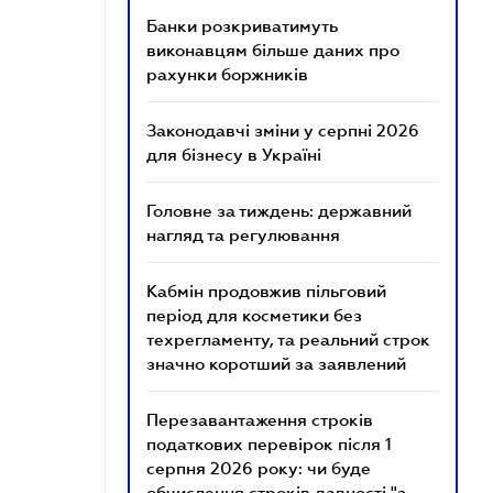
Банки розкриватимуть
виконавцям більше даних про
рахунки боржників
Законодавчі зміни у серпні 2026
для бізнесу в Україні
Головне за тиждень: державний
нагляд та регулювання
Кабмін продовжив пільговий
період для косметики без
техрегламенту, та реальний строк
значно коротший за заявлений
Перезавантаження строків
податкових перевірок після 1
серпня 2026 року: чи буде
обчислення строків давності "з