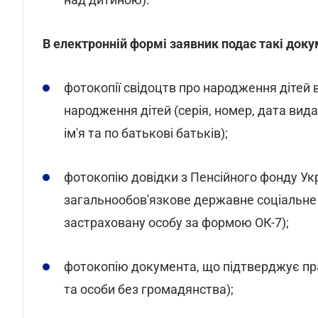
В електронній формі заявник подає такі доку
фотокопії свідоцтв про народження дітей в
народження дітей (серія, номер, дата видач
ім'я та по батькові батьків);
фотокопію довідки з Пенсійного фонду Укр
загальнообов'язкове державне соціальне с
застраховану особу за формою ОК-7);
фотокопію документа, що підтверджує пра
та особи без громадянства);