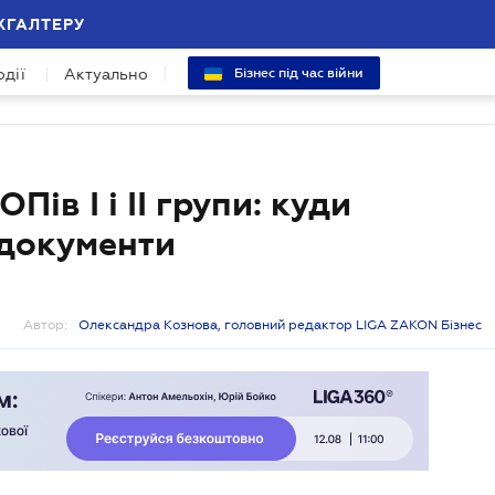
ХГАЛТЕРУ
одії
Актуально
Бізнес під час війни
ів I і II групи: куди
і документи
Автор:
Олександра Кознова, головний редактор LIGA ZAKON Бізнес