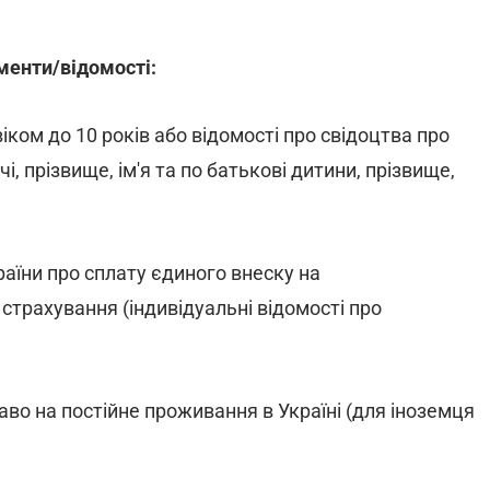
менти/відомості:
іком до 10 років або відомості про свідоцтва про
і, прізвище, ім'я та по батькові дитини, прізвище,
аїни про сплату єдиного внеску на
трахування (індивідуальні відомості про
во на постійне проживання в Україні (для іноземця