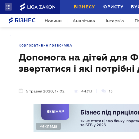
БІЗНЕСУ
ЮРИСТУ
БУ
БІЗНЕС
Новини
Аналітика
Інтерв'ю
П
Корпоративне право/M&A
Допомога на дітей для ФОП
звертатися і які потрібн
5 травня 2020, 17:02
44313
13
Реклама