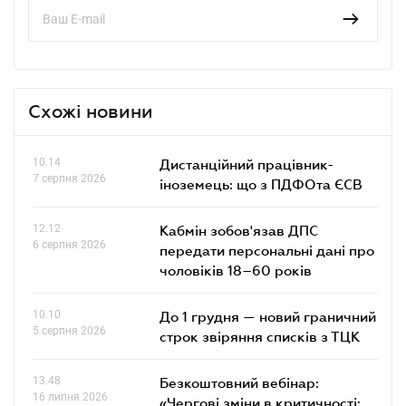
Схожі новини
10.14
Дистанційний працівник-
7 серпня 2026
іноземець: що з ПДФОта ЄСВ
12.12
Кабмін зобов'язав ДПС
6 серпня 2026
передати персональні дані про
чоловіків 18–60 років
10.10
До 1 грудня — новий граничний
5 серпня 2026
строк звіряння списків з ТЦК
13.48
Безкоштовний вебінар:
16 липня 2026
«Чергові зміни в критичності: