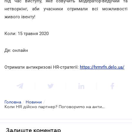
під час виступу, яке озвучить модератор-ведучий та
нетворкінг, аби учасники отримали всі можливості
живого івенту!
Коли: 15 травня 2020
Де: онлайн
Отримати антикризові HR-стратегії:
https://hrmrfn.delo.ua/
Головна
/
Новини
/
Коли HR дійсно партнер? Поговоримо на антикризовому онлайн-марафоні
Залиште коментар