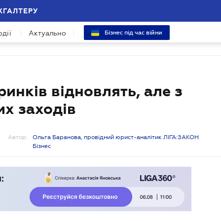
ХГАЛТЕРУ
одії
Актуально
Бізнес під час війни
инків відновлять, але з
х заходів
Автор:
Ольга Баранова, провідний юрист-аналітик ЛІГА:ЗАКОН
Бізнес