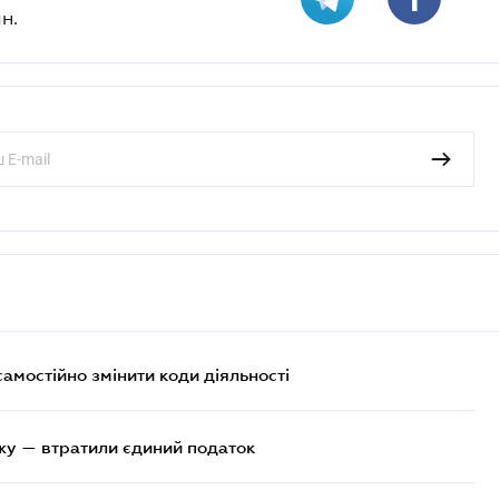
н.
самостійно змінити коди діяльності
жу — втратили єдиний податок