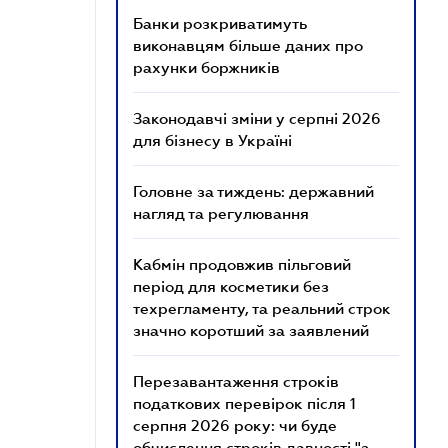
Банки розкриватимуть
виконавцям більше даних про
рахунки боржників
Законодавчі зміни у серпні 2026
для бізнесу в Україні
Головне за тиждень: державний
нагляд та регулювання
Кабмін продовжив пільговий
період для косметики без
техрегламенту, та реальний строк
значно коротший за заявлений
Перезавантаження строків
податкових перевірок після 1
серпня 2026 року: чи буде
обчислення строків давності "з