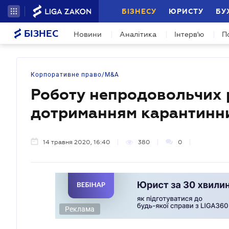
БІЗНЕСУ
ЮРИСТУ
БУ
БІЗНЕС
Новини
Аналітика
Інтерв'ю
П
Корпоративне право/M&A
Роботу непродовольчих р
дотриманням карантинни
14 травня 2020, 16:40
380
0
Реклама