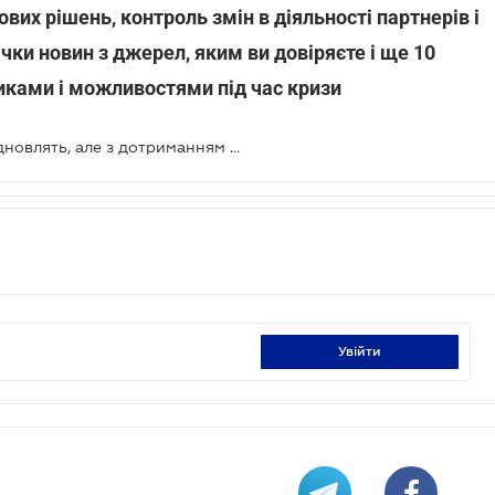
ових рішень, контроль змін в діяльності партнерів і
чки новин з джерел, яким ви довіряєте і ще 10
иками і можливостями під час кризи
Роботу непродовольчих ринків відновлять, але з дотриманням карантинних заходів
увійти