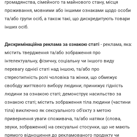
громадянства, сімейного та майнового стану, місця
проживання, мовними або іншими ознаками щодо особи
та/або групи осіб, а також такі, що дискредитують товари
інших осіб.
Дискримінаційна реклама за ознакою статі
- реклама, яка:
містить твердження та/або зображення про
інтелектуальну, фізичну, соціальну чи іншого виду
перевагу однієї статі над іншою, та/або про
стереотипність ролі чоловіка та жінки, що обмежує
свободу життєвого вибору людини; принижує гідність
людини за ознакою статі; демонструє насильство за
ознакою статі; містить зображення тіла людини (частини
тіла) виключно як сексуального об'єкту з метою
привернення уваги споживача, та/або натяки (слова,
звуки, зображення) на сексуальні стосунки, що не мають
прямого відношення до рекламованого продукту чи