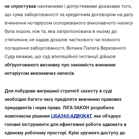
не спростував
належними і допустимими доказами того,
що сума заборгованості за кредитним договором на дату
вчинення нотаріусом оспорюваного виконавчого напису
була іншою, ніж та, яка запропонована в ньому до
стягнення; не надав доказів часткового чи повного
погашення заборгованості, Велика Палата Верховного
Суду вважає, що суд апеляційної інстанції дійшов
обґрунтованого висновку про законність вчинення
нотаріусом виконавчих написів
.
Для побудови виграшної стратегії захисту в суді
необхідно багато часу приділяти вивченню правових
прецедентів і норм права. ЛІГА:ЗАКОН розробила
комплексне рішення
LIGA360:АДВОКАТ
, яке об'єднує
головні інструменти для ефективної роботи адвоката в
єдиному робочому просторі. Крім зручного доступу до