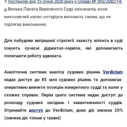
У
постанові від 15 січня 2020 року у справі № 305/2082/14-
ц
Велика Палата Верховного Суду зазначила, коли
виконавчий напис нотаріуса визнають таким, що не
підлягає виконанню.
Для побудови виграшної стратегії захисту клієнта в суді
існують сучасні діджитал-сервіси, які допомагають
полегшити роботу адвоката.
Аналітична система аналізу судових рішень
Verdictum
надає доступ до 85 млн судових рішень та допомагає
оперативно вивчити позицію конкретного судді та колег у
схожих справах. Окрім цього система надає доступ до
розкладу судових засідань і завантаженості суддів.
Отримайте
доступ
до Verdictum, доки діє знижка 20%
(знижка діє тільки у травні)