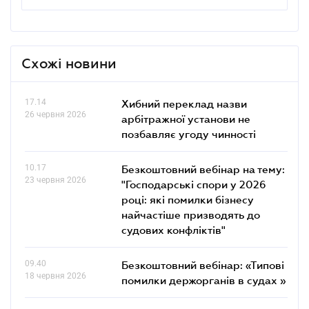
Схожі новини
17.14
Хибний переклад назви
26 червня 2026
арбітражної установи не
позбавляє угоду чинності
10.17
Безкоштовний вебінар на тему:
23 червня 2026
"Господарські спори у 2026
році: які помилки бізнесу
найчастіше призводять до
судових конфліктів"
09.40
Безкоштовний вебінар: «Типові
18 червня 2026
помилки держорганів в судах »