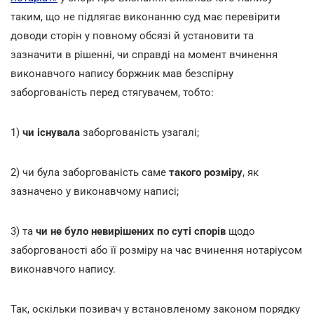
таким, що не підлягає виконанню суд має перевірити
доводи сторін у повному обсязі й установити та
зазначити в рішенні, чи справді на момент вчинення
виконавчого напису боржник мав безспірну
заборгованість перед стягувачем, тобто:
1)
чи існувала
заборгованість узагалі;
2) чи була заборгованість саме
такого розміру
, як
зазначено у виконавчому написі;
3) та
чи не було невирішених по суті спорів
щодо
заборгованості або її розміру на час вчинення нотаріусом
виконавчого напису.
Так, оскільки позивач у встановленому законом порядку