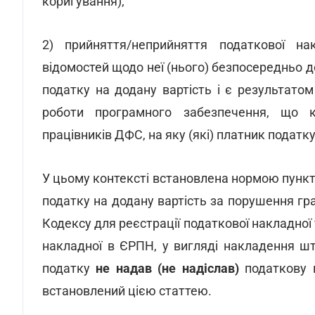
коригування);
2) прийняття/неприйняття податкової на
відомостей щодо неї (нього) безпосередньо д
податку на додану вартість і є результатом
роботи програмного забезпечення, що к
працівників ДФС, на яку (які) платник податку
У цьому контексті встановлена нормою пункту
податку на додану вартість за порушення гр
Кодексу для реєстрації податкової накладної
накладної в ЄРПН, у вигляді накладення ш
податку
не надав (не надіслав)
податкову н
встановлений цією статтею.