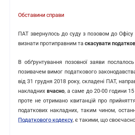
Обставини справи
ПАТ звернулось до суду з позовом до Офісу
визнати протиправним та
скасувати податко
В обґрунтування позовної заяви послалось
позивачем вимог податкового законодавства
від 31 грудня 2018 року, складені ПАТ, напр
накладних
вчасно
, а саме до 20-00 години 15
проте не отримано квитанцій про прийняття
податкових накладних, таким чином, останн
Податкового кодексу
, є такими, що своєчасн