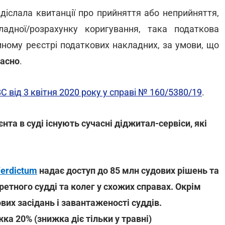
іслала квитанції про прийняття або неприйняття,
ладної/розрахунку коригування, така податкова
ному реєстрі податкових накладних, за умови, що
асно
.
С від 3 квітня 2020 року у справі № 160/5380/19
.
нта в суді існують сучасні діджитал-сервіси, які
erdictum
надає доступ до 85 млн судових рішень та
етного судді та колег у схожих справах. Окрім
вих засідань і завантаженості суддів.
ка 20% (знижка діє тільки у травні)