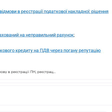
ідмови в реєстрації податкової накладної: рішення
ахований на неправильний рахунок
;
кового кредиту на ПДВ через погану репутацію
Якщо ДФС не повідомила про відмову в реєстрації ПН, реєстрація відбулася