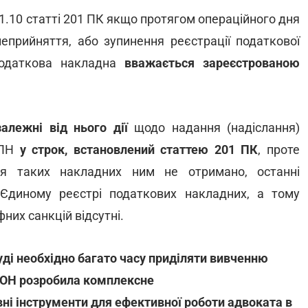
1.10 статті 201 ПК якщо протягом операційного дня
неприйняття, або зупинення реєстрації податкової
 податкова накладна
вважається зареєстрованою
залежні від нього дії
щодо надання (надіслання)
РПН
у строк, встановлений статтею 201 ПК
, проте
тя таких накладних ним не отримано, останні
Єдиному реєстрі податкових накладних, а тому
них санкцій відсутні.
суді необхідно багато часу приділяти вивченню
АКОН розробила комплексне
овні інструменти для ефективної роботи адвоката в