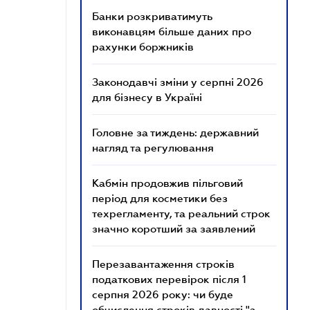
Банки розкриватимуть
виконавцям більше даних про
рахунки боржників
Законодавчі зміни у серпні 2026
для бізнесу в Україні
Головне за тиждень: державний
нагляд та регулювання
Кабмін продовжив пільговий
період для косметики без
техрегламенту, та реальний строк
значно коротший за заявлений
Перезавантаження строків
податкових перевірок після 1
серпня 2026 року: чи буде
обчислення строків давності "з