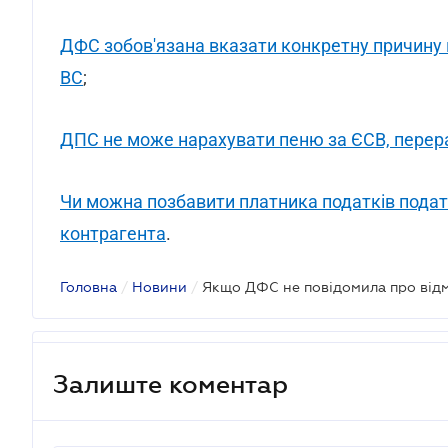
ДФС зобов'язана вказати конкретну причину в
ВС
;
ДПС не може нарахувати пеню за ЄСВ, перер
Чи можна позбавити платника податків подат
контрагента
.
Головна
/
Новини
/
Залиште коментар