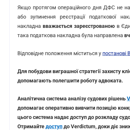
Якщо протягом операційного дня ДФС не над
або зупинення реєстрації податкової нак
накладна
вважається зареєстрованою
в Єди
така податкова накладна була направлена
вч
Відповідне положення міститься у
постанові В
Для побудови виграшної стратегії захисту кліє
допомагають полегшити роботу адвоката.
Аналітична система аналізу судових рішень
V
допомагає оперативно вивчити позицію конкр
цього система надає доступ до розкладу судо
Отримайте
доступ
до Verdictum, доки діє зниж