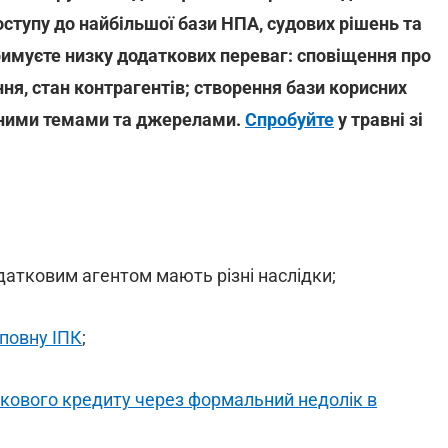
ступу до найбільшої бази НПА, судових рішень та
тримуєте низку додаткових переваг: сповіщення про
ння, стан контрагентів; створення бази корисних
раними темами та джерелами.
Спробуйте
у травні зі
датковим агентом мають різні наслідки;
 повну ІПК
;
кового кредиту через формальний недолік в