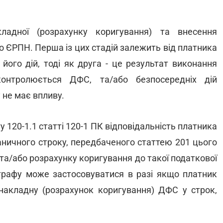
кладної (розрахунку коригування) та внесення
о ЄРПН. Перша із цих стадій залежить від платника
 його дій, тоді як друга - це результат виконання
онтролюється ДФС, та/або безпосередніх дій
 не має впливу.
 120-1.1 статті 120-1 ПК відповідальність платника
аничного строку, передбаченого статтею 201 цього
 та/або розрахунку коригування до такої податкової
трафу може застосовуватися в разі якщо платник
акладну (розрахунок коригування) ДФС у строк,