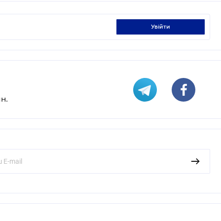
увійти
н.