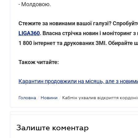
- Молдовою.
Стежите за новинами вашої галузі? Спробуйте
LIGA360
. Власна стрічка новин і моніторинг з
1 800 інтернет та друкованих ЗМІ. Обирайте 
Також читайте:
Карантин продовжили на місяць, але з нови
Головна
/
Новини
/
Кабмін ухвалив відкриття кордонів
Залиште коментар