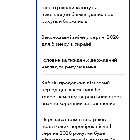
Банки розкриватимуть
виконавцям більше даних про
рахунки боржників
Законодавчі зміни у серпні 2026
для бізнесу в Україні
Головне за тиждень: державний
нагляд та регулювання
Кабмін продовжив пільговий
період для косметики без
техрегламенту, та реальний строк
значно коротший за заявлений
Перезавантаження строків
податкових перевірок після 1
серпня 2026 року: чи буде
обчислення строків давності "з