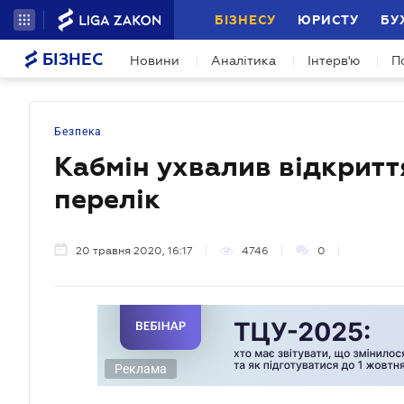
БІЗНЕСУ
ЮРИСТУ
БУ
БІЗНЕС
Новини
Аналітика
Інтерв'ю
П
Безпека
Кабмін ухвалив відкриття
перелік
20 травня 2020, 16:17
4746
0
Реклама