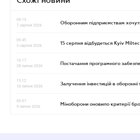
09.15
Оборонним підприємствам хочуть
7 серпня 2026
09.45
15 серпня відбудеться Kyiv Milte
3 серпня 2026
16.17
Постачання програмного забезпе
28 липня 2026
15.12
Залучення інвестицій в оборонні 
16 липня 2026
09.07
Міноборони оновило критерії бр
9 липня 2026