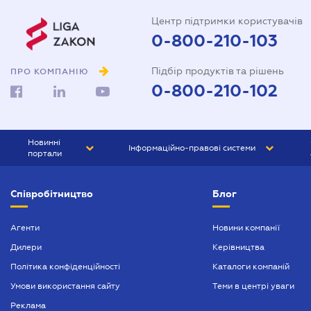
Центр підтримки користувачів
0-800-210-103
Підбір продуктів та рішень
ПРО КОМПАНІЮ
0-800-210-102
Новинні
Інформаційно-правові системи
портали
ЮРЛІГА
Право України
Співробітництво
Блог
БІЗНЕС
ГРАНД
БУХГАЛТЕР.ua
ПРАЙМ
Агенти
Новини компанії
Дилери
Керівництва
БУХГАЛТЕР ПРОФ
Політика конфіденційності
Каталоги компаній
ЮРИСТ ПРОФ
Умови використання сайту
Теми в центрі уваги
ЮРИСТ
Реклама