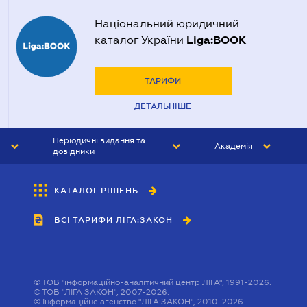
Національний юридичний
Liga:BOOK
каталог України
ТАРИФИ
ДЕТАЛЬНІШЕ
Періодичні видання та
Академія
довідники
ЮРИСТ&ЗАКОН
АКАДЕМІЯ ЛІГА:ЗАКОН
КАТАЛОГ РІШЕНЬ
БУХГАЛТЕР&ЗАКОН
ВСІ ТАРИФИ ЛІГА:ЗАКОН
ВІСНИК МСФЗ
ІНТЕРБУХ
ОСОБИСТИЙ ЕКСПЕРТ
©
ТОВ "інформаційно-аналітичний центр ЛІГА", 1991-2026.
©
ТОВ "ЛІГА ЗАКОН", 2007-2026.
©
Інформаційне агенство "ЛІГА:ЗАКОН", 2010-2026.