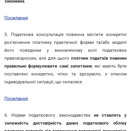
законним
.
Посилання
5. Податкова консультація повинна містити конкретні
роз'яснення платнику практичної форми та/або моделі
його поведінки у визначеному колі податкових
правовідносин, але для цього
платник податків повинен
правильно формулювати самі запитання
, які мають бути
поставлені конкретно, чітко та зрозуміло, з описом
індивідуальної ситуації, що склалася.
Посилання
6. Норми податкового законодавства
не ставлять у
залежність достовірність даних податкового обліку
платника податків від дотримання податкової дисципліни