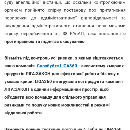
суду апеляційної інстанції, що оскільки контролюючим
органом прийнято спірну постанову про притягнення
позивачки до адміністративної відповідальності та
накладення адміністративного стягнення поза межами
строку, передбаченого ст. 38 КУпАП, така постанова
є
протиправною та підлягає скасуванню
.
Візьміть під контроль усі ризики, з якими зіштовхується
ваша компанія.
Спробуйте LIGA360
- екосистему хмарних
продуктів ЛІГА:ЗАКОН для ефективної роботи бізнесу в
умовах кризи. LIGA360 інтегрувала всі продукти компанії
ЛІГА:ЗАКОН в єдиний інформаційний простір, щоб
об'єднати всю команду для спільного управління
ризиками та пошуку нових можливостей в режимі
віддаленої роботи.
Замовити повний тестовий доступ на 4 доби до LIGA360