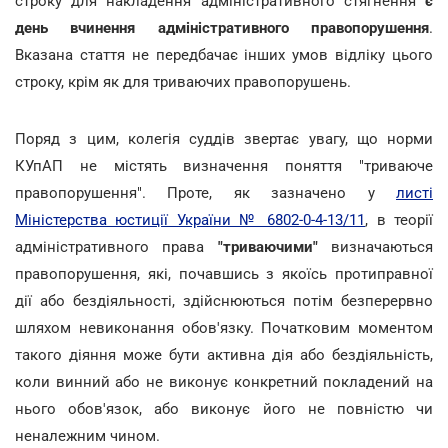
строку для накладення адміністративного стягнення
є
день вчинення адміністративного правопорушення
.
Вказана стаття не передбачає інших умов відліку цього
строку, крім як для триваючих правопорушень.
Поряд з цим, колегія суддів звертає увагу, що норми
КУпАП не містять визначення поняття "триваюче
правопорушення". Проте, як зазначено у
листі
Міністерства юстиції України № 6802-0-4-13/11
, в теорії
адміністративного права
"триваючими"
визначаються
правопорушення, які, почавшись з якоїсь протиправної
дії або бездіяльності, здійснюються потім безперервно
шляхом невиконання обов'язку. Початковим моментом
такого діяння може бути активна дія або бездіяльність,
коли винний або не виконує конкретний покладений на
нього обов'язок, або виконує його не повністю чи
неналежним чином.