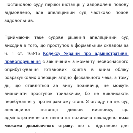
Постановою суду першої інстанції у задоволені позову
відмовлено, але апеляційний суд частково позов
задовольнив.
Приймаючи таке судове рішення апеляційний суд
виходив з того, що проступок з формальним складом за
ч. 1 ст. 163-15
Кодексу України про адміністративні
правопорушення
є закінченим з моменту несвоєчасного
оприбуткування готівкових коштів в книзі обліку
розрахункових операцій згідно фіскального чека, а тому
дії, що ставляться за вину позивачці, не можуть
визначати проступок триваючим, бо не викликають
перебування у протиправному стані. З огляду на це, суд
апеляційної інстанції дійшов висновку, що
адміністративне стягнення на позивача накладено
поза
межами двомісячного строку
, що є підставою для