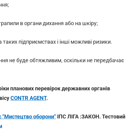
ння;
трапили в органи дихання або на шкіру;
 таких підприємствах і інші можливі ризики.
ння не буде обтяжливим, оскільки не передбачає
фіки планових перевірок державних органів
вісу
CONTR AGENT
.
с "Мистецтво оборони"
ІПС ЛІГА :ЗАКОН. Тестовий
м