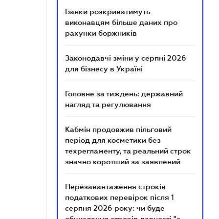
Банки розкриватимуть
виконавцям більше даних про
рахунки боржників
Законодавчі зміни у серпні 2026
для бізнесу в Україні
Головне за тиждень: державний
нагляд та регулювання
Кабмін продовжив пільговий
період для косметики без
техрегламенту, та реальний строк
значно коротший за заявлений
Перезавантаження строків
податкових перевірок після 1
серпня 2026 року: чи буде
обчислення строків давності "з