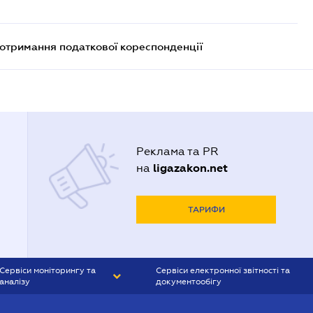
еотримання податкової кореспонденції
Реклама та PR
ligazakon.net
на
ТАРИФИ
Сервіси моніторингу та
Сервіси електронної звітності та
аналізу
документообігу
CONTR AGENT
Liga:REPORT