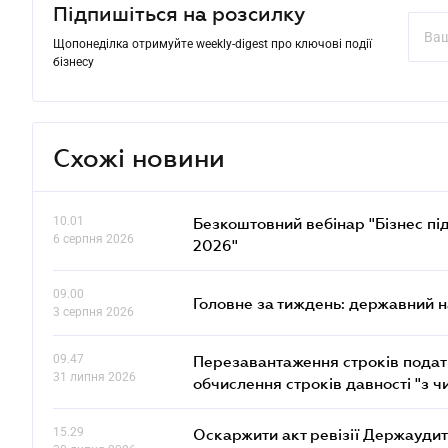
Підпишіться на розсилку
Щопонеділка отримуйте weekly-digest про ключові події
бізнесу
Схожі новини
10.01
Безкоштовний вебінар "Бізнес під
6 серпня 2026
2026"
09.00
Головне за тиждень: державний 
3 серпня 2026
09.47
Перезавантаження строків податк
31 липня 2026
обчислення строків давності "з ч
15.29
Оскаржити акт ревізії Держаудит