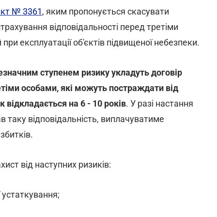
кт № 3361
, яким пропонується скасувати
 страхування відповідальності перед третіми
при експлуатації об'єктів підвищеної небезпеки.
незначним ступенем ризику укладуть договір
етіми особами, які можуть постраждати від
к відкладається на 6 - 10 років
. У разі настання
ав таку відповідальність, виплачуватиме
збитків.
ист від наступних ризиків:
ї устаткування;