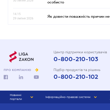
30 липня 2026
особисто
14.15
Як довести поважність причин н
29 липня 2026
Центр підтримки користувачів
0-800-210-103
Підбір продуктів та рішень
ПРО КОМПАНІЮ
0-800-210-102
Новинні
Інформаційно-правові системи
портали
ЮРЛІГА
Право України