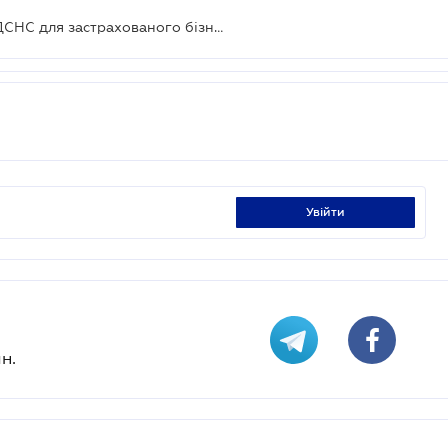
Рада планує скасувати перевірки ДСНС для застрахованого бізнесу
увійти
н.