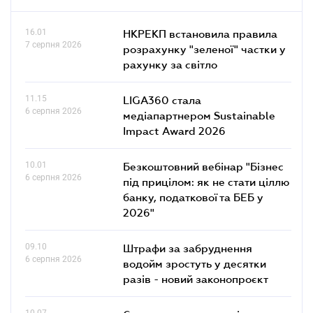
16.01
НКРЕКП встановила правила
7 серпня 2026
розрахунку "зеленої" частки у
рахунку за світло
11.15
LIGA360 стала
6 серпня 2026
медіапартнером Sustainable
Impact Award 2026
10.01
Безкоштовний вебінар "Бізнес
6 серпня 2026
під прицілом: як не стати ціллю
банку, податкової та БЕБ у
2026"
09.10
Штрафи за забруднення
6 серпня 2026
водойм зростуть у десятки
разів - новий законопроєкт
10.07