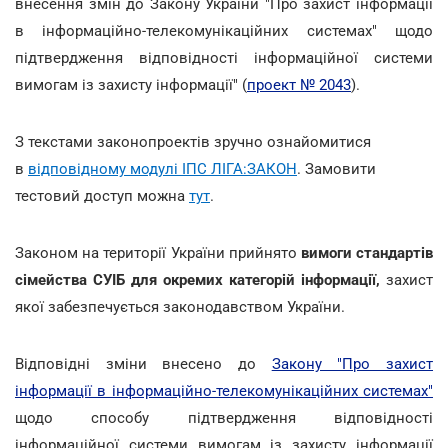
внесення змін до Закону України "Про захист інформації
в інформаційно-телекомунікаційних системах" щодо
підтвердження відповідності інформаційної системи
вимогам із захисту інформації" (
проект № 2043
).
З текстами законопроектів зручно ознайомитися
в
відповідному модулі ІПС ЛІГА:ЗАКОН
. Замовити
тестовий доступ можна
тут
.
Законом на території України прийнято
вимоги стандартів
сімейства СУІБ для окремих категорій інформації,
захист
якої забезпечується законодавством України.
Відповідні зміни внесено до
Закону "Про захист
інформації в інформаційно-телекомунікаційних системах"
щодо способу підтвердження відповідності
інформаційної системи вимогам із захисту інформації