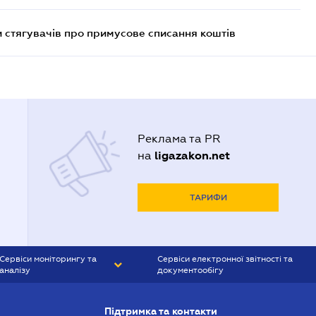
 стягувачів про примусове списання коштів
Реклама та PR
ligazakon.net
на
ТАРИФИ
Сервіси моніторингу та
Сервіси електронної звітності та
аналізу
документообігу
CONTR AGENT
Liga:REPORT
Підтримка та контакти