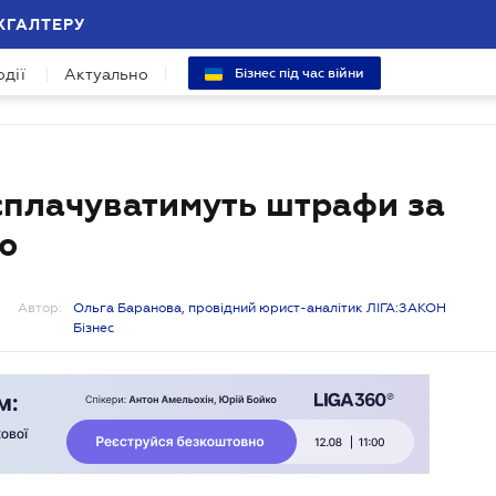
ХГАЛТЕРУ
одії
Актуально
Бізнес під час війни
сплачуватимуть штрафи за
ю
Автор:
Ольга Баранова, провідний юрист-аналітик ЛІГА:ЗАКОН
Бізнес