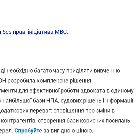
без прав: ініціатива МВС
;
.
уді необхідно багато часу приділяти вивченню
КОН розробила комплексне рішення
трументи для ефективної роботи адвоката в єдиному
 найбільшої бази НПА, судових рішень і інформації
 додаткових переваг: сповіщення про зміни в
н контрагентів; створення бази корисних посилань;
жерел.
Спробуйте
за вигідною ціною.