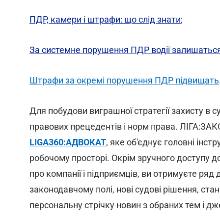
ПДР, камери і штрафи: що слід знати
;
За системне порушення ПДР водії залишаться 
Штрафи за окремі порушення ПДР підвищать
Для побудови виграшної стратегії захисту в с
правових прецедентів і норм права. ЛІГА:ЗА
LIGA360:АДВОКАТ
, яке об'єднує головні інс
робочому просторі. Окрім зручного доступу до
про компанії і підприємців, ви отримуєте ряд
законодавчому полі, нові судові рішення, ста
персональну стрічку новин з обраних тем і д