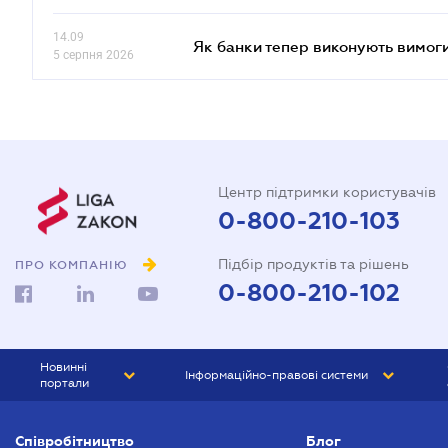
14.09
Як банки тепер виконують вимоги
5 серпня 2026
Центр підтримки користувачів
0-800-210-103
Підбір продуктів та рішень
ПРО КОМПАНІЮ
0-800-210-102
Новинні
Інформаційно-правові системи
портали
ЮРЛІГА
Право України
Співробітництво
Блог