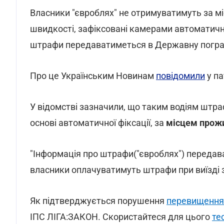
Власники "євроблях" не отримуватимуть за 
швидкості, зафіксовані камерами автоматично
штрафи передаватиметься в Державну погра
Про це Українським Новинам
повідомили
у па
У відомстві зазначили, що таким водіям штра
основі автоматичної фіксації, за
місцем прожи
"Інформація про штрафи("євроблях") передава
власники оплачуватимуть штрафи при виїзді за
Як підтверджується порушення
перевищення
ІПС ЛІГА:ЗАКОН. Скористайтеся для цього
те