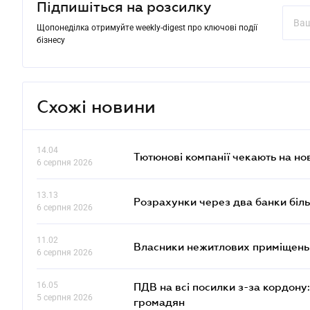
Підпишіться на розсилку
Щопонеділка отримуйте weekly-digest про ключові події
бізнесу
Схожі новини
14.04
Тютюнові компанії чекають на но
6 серпня 2026
13.13
Розрахунки через два банки біль
6 серпня 2026
11.02
Власники нежитлових приміщень 
6 серпня 2026
16.05
ПДВ на всі посилки з-за кордону:
5 серпня 2026
громадян