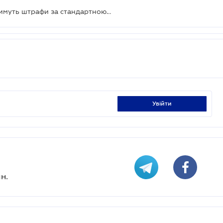
Власники "євроблях" не сплачуватимуть штрафи за стандартною процедурою
увійти
н.