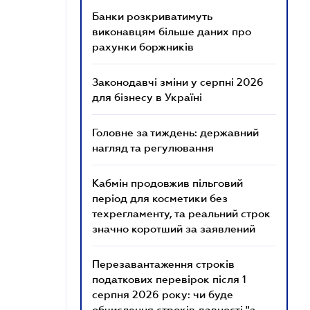
Банки розкриватимуть
виконавцям більше даних про
рахунки боржників
Законодавчі зміни у серпні 2026
для бізнесу в Україні
Головне за тиждень: державний
нагляд та регулювання
Кабмін продовжив пільговий
період для косметики без
техрегламенту, та реальний строк
значно коротший за заявлений
Перезавантаження строків
податкових перевірок після 1
серпня 2026 року: чи буде
обчислення строків давності "з