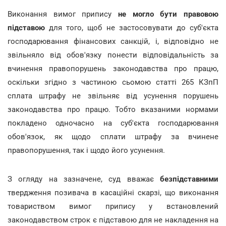
Виконання вимог припису
не могло бути правовою
підставою
для того, щоб не застосовувати до суб'єкта
господарювання фінансових санкцій, і, відповідно не
звільняло від обов'язку понести відповідальність за
вчинення правопорушень законодавства про працю,
оскільки згідно з частиною сьомою статті 265 КЗпП
сплата штрафу не звільняє від усунення порушень
законодавства про працю. Тобто вказаними нормами
покладено одночасно на суб'єкта господарювання
обов'язок, як щодо сплати штрафу за вчинене
правопорушення, так і щодо його усунення.
З огляду на зазначене, суд вважає
безпідставними
твердження позивача в касаційні скарзі, що виконання
товариством вимог припису у встановлений
законодавством строк є підставою для не накладення на