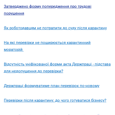
Затверджено форму попередження про трудові
порушення
Як роботодавцям не потрапити до суду після карантину
На які перевірки не поширюється карантинний
мораторій
Відсутність уніфікованої форми акта Держпраці - підстава
для недопущення до перевірки?
Держпраці формуватиме план перевірок по-новому
Перевірки після карантину: до чого готуватися бізнесу?