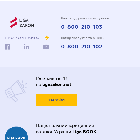
Центр підтримки користувачів
0-800-210-103
ПРО КОМПАНІЮ
Підбір продуктів та рішень
0-800-210-102
Реклама та PR
на
ligazakon.net
ТАРИФИ
Національний юридичний
каталог України
Liga:BOOK