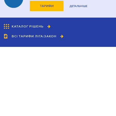
ТАРИФИ
ДЕТАЛЬНІШЕ
КАТАЛОГ РІШЕНЬ
ВСІ ТАРИФИ ЛІГА:ЗАКОН
Співробітництво
Агенти
Дилери
Політика конфіденційності
Умови використання сайту
Реклама
Блог
Новини компанії