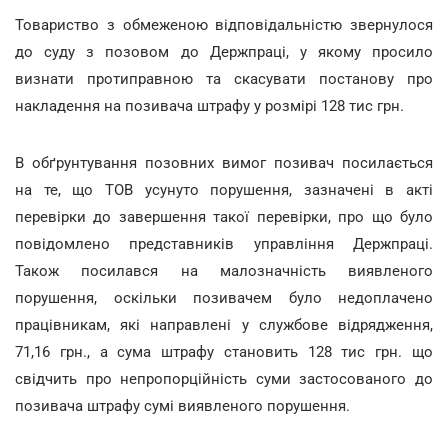
Товариство з обмеженою відповідальністю звернулося
до суду з позовом до Держпраці, у якому просило
визнати протиправною та скасувати постанову про
накладення на позивача штрафу у розмірі 128 тис грн.
В обґрунтування позовних вимог позивач посилається
на те, що ТОВ усунуто порушення, зазначені в акті
перевірки до завершення такої перевірки, про що було
повідомлено представників управління Держпраці.
Також посилався на малозначність виявленого
порушення, оскільки позивачем було недоплачено
працівникам, які направлені у службове відрядження,
71,16 грн., а сума штрафу становить 128 тис грн. що
свідчить про непропорційність суми застосованого до
позивача штрафу сумі виявленого порушення.