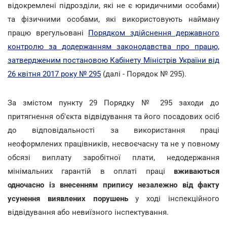
відокремлені підрозділи, які не є юридичними особами)
та фізичними особами, які використовують найману
працю врегульовані
Порядком здійснення державного
контролю за додержанням законодавства про працю,
затвердженим постановою Кабінету Міністрів України від
26 квітня 2017 року № 295
(далі - Порядок № 295).
За змістом пункту 29 Порядку № 295 заходи до
притягнення об'єкта відвідування та його посадових осіб
до відповідальності за використання праці
неоформлених працівників, несвоєчасну та не у повному
обсязі виплату заробітної плати, недодержання
мінімальних гарантій в оплаті праці
вживаються
одночасно із внесенням припису незалежно від факту
усунення виявлених порушень
у ході інспекційного
відвідування або невиїзного інспектування.