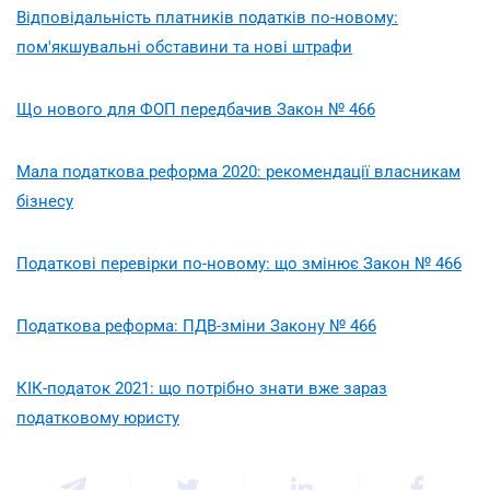
Відповідальність платників податків по-новому:
пом'якшувальні обставини та нові штрафи
Що нового для ФОП передбачив Закон № 466
Мала податкова реформа 2020: рекомендації власникам
бізнесу
Податкові перевірки по-новому: що змінює Закон № 466
Податкова реформа: ПДВ-зміни Закону № 466
КІК-податок 2021: що потрібно знати вже зараз
податковому юристу