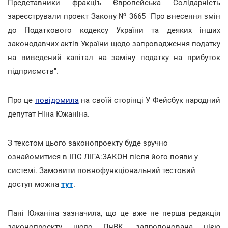
Представники фракціъ Європейська Солідарність
зареєстрували проект Закону № 3665 "Про внесення змін
до Податкового кодексу України та деяких інших
законодавчих актів України щодо запровадження податку
на виведений капітал на заміну податку на прибуток
підприємств".
Про це
повідомила
на своїй сторінці У Фейсбук народний
депутат Ніна Южаніна.
З текстом цього законопроекту буде зручно
ознайомитися в ІПС ЛІГА:ЗАКОН після його появи у
системі. Замовити повнофункціональний тестовий
доступ можна
тут
.
Пані Южаніна зазначила, що це вже не перша редакція
законопроекту щодо ПнВК, запропонована цією