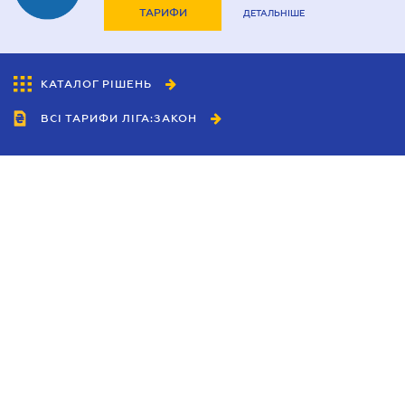
ТАРИФИ
ДЕТАЛЬНІШЕ
КАТАЛОГ РІШЕНЬ
ВСІ ТАРИФИ ЛІГА:ЗАКОН
Співробітництво
Агенти
Дилери
Політика конфіденційності
Умови використання сайту
Реклама
Блог
Новини компанії
Керівництва