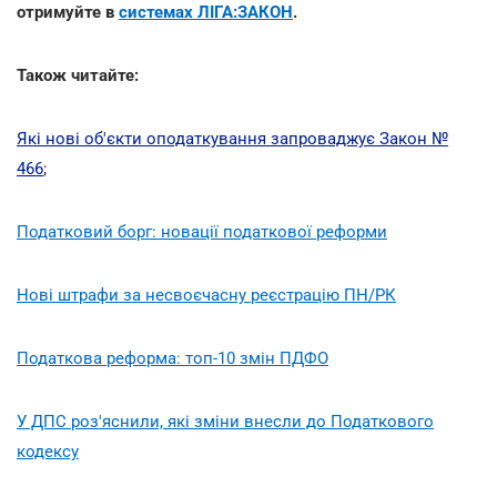
отримуйте в
системах ЛІГА:ЗАКОН
.
Також читайте:
Які нові об'єкти оподаткування запроваджує Закон №
466
;
Податковий борг: новації податкової реформи
Нові штрафи за несвоєчасну реєстрацію ПН/РК
Податкова реформа: топ-10 змін ПДФО
У ДПС роз'яснили, які зміни внесли до Податкового
кодексу