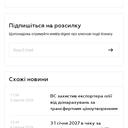
Підпишіться на розсилку
Щопонеділка отримуйте weekly-digest про ключові події бізнесу
Схожі новини
17.00
ВС захистив експортера олії
5 серпня 2026
від донарахувань за
трансфертним ціноутворенням
15.44
З 1 січня 2027 в чеку за
4 серпня 2026