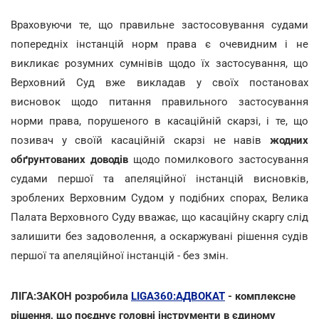
Враховуючи те, що правильне застосовування судами
попередніх інстанцій норм права є очевидним і не
викликає розумних сумнівів щодо їх застосування, що
Верховний Суд вже викладав у своїх постановах
висновок щодо питання правильного застосування
норми права, порушеного в касаційній скарзі, і те, що
позивач у своїй касаційній скарзі не навів
жодних
обґрунтованих доводів
щодо помилкового застосування
судами першої та апеляційної інстанцій висновків,
зроблених Верховним Судом у подібних спорах, Велика
Палата Верховного Суду вважає, що касаційну скаргу слід
залишити без задоволення, а оскаржувані рішення судів
першої та апеляційної інстанцій - без змін.
ЛІГА:ЗАКОН розробила
LIGA360:АДВОКАТ
- комплексне
рішення, що поєднує головні інструменти в єдиному