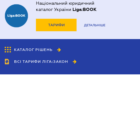
Національний юридичний
каталог України
Liga:BOOK
ТАРИФИ
ДЕТАЛЬНІШЕ
КАТАЛОГ РІШЕНЬ
ВСІ ТАРИФИ ЛІГА:ЗАКОН
Співробітництво
Агенти
Дилери
Політика конфіденційності
Умови використання сайту
Реклама
Блог