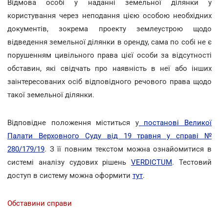
Відмова особі у наданні земельної ділянки у
користування через неподання цією особою необхідних
документів, зокрема проекту землеустрою щодо
відведення земельної ділянки в оренду, сама по собі не є
порушенням цивільного права цієї особи за відсутності
обставин, які свідчать про наявність в неї або інших
заінтересованих осіб відповідного речового права щодо
такої земельної ділянки.
Відповідне положення міститься у
постанові Великої
Палати Верховного Суду від 19 травня у справі №
280/179/19
. З її повним текстом можна ознайомитися в
системі аналізу судових рішень
VERDICTUM
. Тестовий
доступ в систему можна оформити
тут
.
Обставини справи