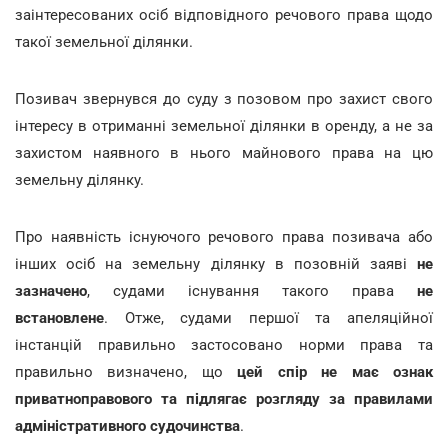
заінтересованих осіб відповідного речового права щодо
такої земельної ділянки.
Позивач звернувся до суду з позовом про захист свого
інтересу в отриманні земельної ділянки в оренду, а не за
захистом наявного в нього майнового права на цю
земельну ділянку.
Про наявність існуючого речового права позивача або
інших осіб на земельну ділянку в позовній заяві
не
зазначено
, судами існування такого права
не
встановлене
. Отже, судами першої та апеляційної
інстанцій правильно застосовано норми права та
правильно визначено, що
цей спір не має ознак
приватноправового та підлягає розгляду за правилами
адміністративного судочинства
.