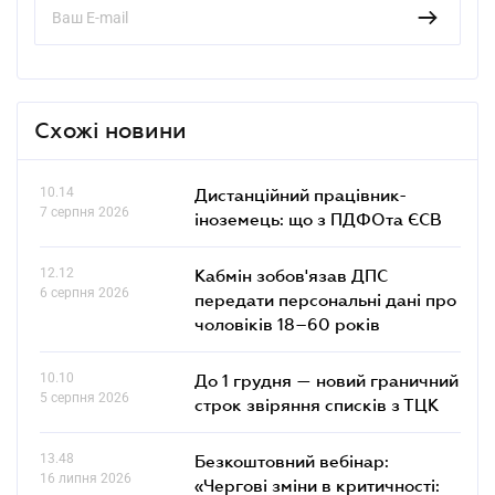
Схожі новини
10.14
Дистанційний працівник-
7 серпня 2026
іноземець: що з ПДФОта ЄСВ
12.12
Кабмін зобов'язав ДПС
6 серпня 2026
передати персональні дані про
чоловіків 18–60 років
10.10
До 1 грудня — новий граничний
5 серпня 2026
строк звіряння списків з ТЦК
13.48
Безкоштовний вебінар:
16 липня 2026
«Чергові зміни в критичності: