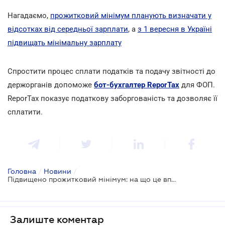
Нагадаємо,
прожитковий мінімум планують визначати у
відсотках від середньої зарплати
, а
з 1 вересня в Україні
підвищать мінімальну зарплату
Спростити процес сплати податків та подачу звітності до
держорганів допоможе
бот-бухгалтер ReporTax
для ФОП.
ReporTax показує податкову заборгованість та дозволяє її
cплатити.
Головна
/
Новини
/
Підвищено прожитковий мінімум: на що це вплине?
Залиште коментар