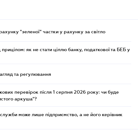
хунку "зеленої" частки у рахунку за світло
 прицілом: як не стати ціллю банку, податкової та БЕБ у
нагляд та регулювання
ових перевірок після 1 серпня 2026 року: чи буде
истого аркуша"?
служби може лише підприємство, а не його керівник