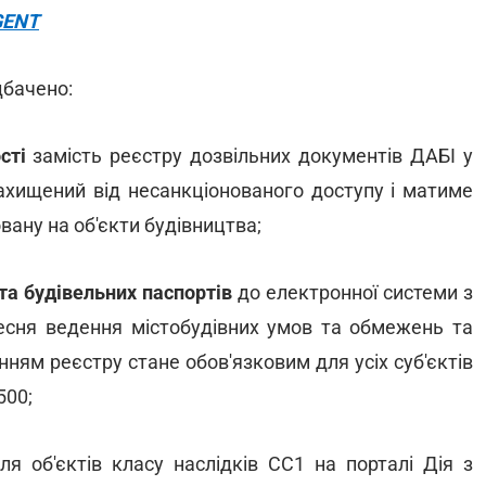
GENT
бачено:
сті
замість реєстру дозвільних документів ДАБІ у
захищений від несанкціонованого доступу і матиме
вану на об'єкти будівництва;
а будівельних паспортів
до електронної системи з
ресня ведення містобудівних умов та обмежень та
ням реєстру стане обов'язковим для усіх суб'єктів
500;
ля об'єктів класу наслідків СС1 на порталі Дія з