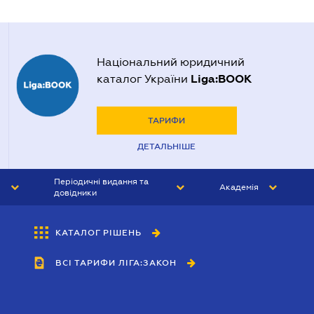
Національний юридичний
Liga:BOOK
каталог України
ТАРИФИ
ДЕТАЛЬНІШЕ
Періодичні видання та
Академія
довідники
ЮРИСТ&ЗАКОН
АКАДЕМІЯ ЛІГА:ЗАКОН
КАТАЛОГ РІШЕНЬ
БУХГАЛТЕР&ЗАКОН
ВСІ ТАРИФИ ЛІГА:ЗАКОН
ВІСНИК МСФЗ
ІНТЕРБУХ
ОСОБИСТИЙ ЕКСПЕРТ