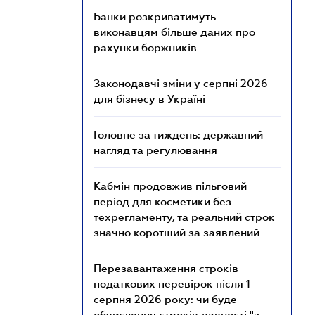
Банки розкриватимуть
виконавцям більше даних про
рахунки боржників
Законодавчі зміни у серпні 2026
для бізнесу в Україні
Головне за тиждень: державний
нагляд та регулювання
Кабмін продовжив пільговий
період для косметики без
техрегламенту, та реальний строк
значно коротший за заявлений
Перезавантаження строків
податкових перевірок після 1
серпня 2026 року: чи буде
обчислення строків давності "з