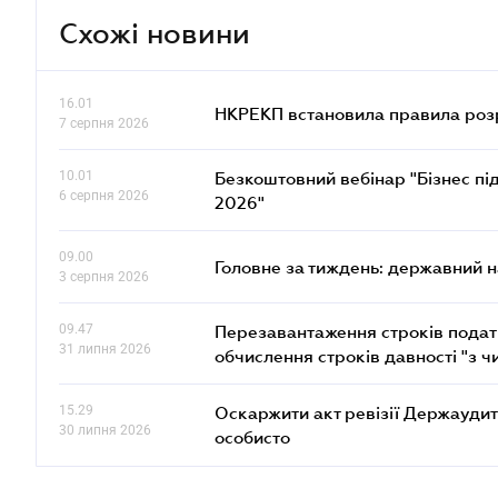
Схожі новини
16.01
НКРЕКП встановила правила розра
7 серпня 2026
10.01
Безкоштовний вебінар "Бізнес під
6 серпня 2026
2026"
09.00
Головне за тиждень: державний 
3 серпня 2026
09.47
Перезавантаження строків податк
31 липня 2026
обчислення строків давності "з ч
15.29
Оскаржити акт ревізії Держаудит
30 липня 2026
особисто