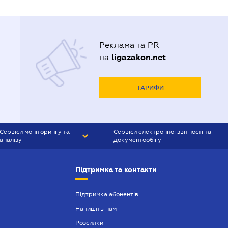
Реклама та PR
ligazakon.net
на
ТАРИФИ
Сервіси моніторингу та
Сервіси електронної звітності та
аналізу
документообігу
CONTR AGENT
Liga:REPORT
Підтримка та контакти
SMS-МАЯК
VERDICTUM
Підтримка абонентів
Напишіть нам
SEMANTRUM
Розсилки
SMS-МАЯК ІПОТЕКА