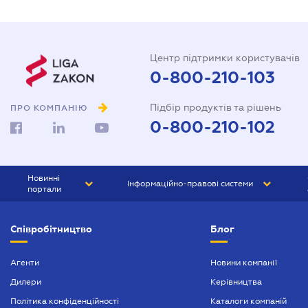
Центр підтримки користувачів
0-800-210-103
Підбір продуктів та рішень
ПРО КОМПАНІЮ
0-800-210-102
Новинні
Інформаційно-правові системи
портали
ЮРЛІГА
Право України
Співробітництво
Блог
БІЗНЕС
ГРАНД
БУХГАЛТЕР.ua
ПРАЙМ
Агенти
Новини компанії
Дилери
Керівництва
БУХГАЛТЕР ПРОФ
Політика конфіденційності
Каталоги компаній
ЮРИСТ ПРОФ