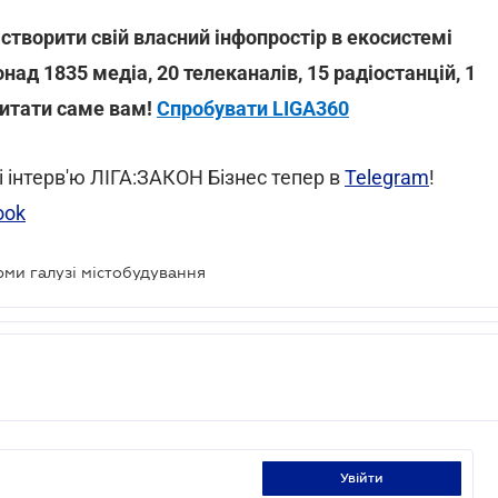
створити свій власний інфопростір в екосистемі
над 1835 медіа, 20 телеканалів, 15 радіостанцій, 1
читати саме вам!
Спробувати LIGA360
і інтерв'ю ЛІГА:ЗАКОН Бізнес тепер в
Telegram
!
ook
рми галузі містобудування
увійти