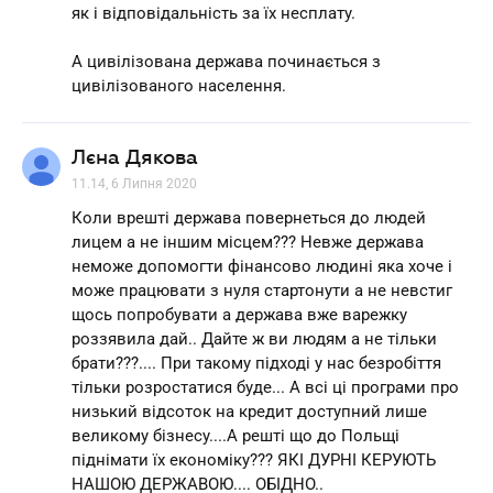
як і відповідальність за їх несплату.
А цивілізована держава починається з
цивілізованого населення.
Лєна Дякова
11.14, 6 Липня 2020
Коли врешті держава повернеться до людей
лицем а не іншим місцем??? Невже держава
неможе допомогти фінансово людині яка хоче і
може працювати з нуля стартонути а не невстиг
щось попробувати а держава вже варежку
роззявила дай.. Дайте ж ви людям а не тільки
брати???.... При такому підході у нас безробіття
тільки розростатися буде... А всі ці програми про
низький відсоток на кредит доступний лише
великому бізнесу....А решті що до Польщі
піднімати їх економіку??? ЯКІ ДУРНІ КЕРУЮТЬ
НАШОЮ ДЕРЖАВОЮ.... ОБІДНО..