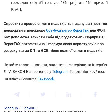
громадян (від 51 грн. до 136 грн.) ст. 164 прим. 1
КпАП.
Спростити процес сплати податків та подачу звітності до
держорганів допоможе
бот-бухгалтер ReporTax
для ФОП.
Бот допоможе захисти себе від податкових «сюрпризів».
ReporTAX автоматично інформує своїх користувачів про
розрахунки за ЄП та ЄСВ після кожної сплати податків.
Читайте головні новини, аналітичні матеріали та інтерв'ю
ЛІГА:ЗАКОН Бізнес тепер у
Telegram
! Також підписуйтесь
на нашу сторінку у
Facebook
Головна
/
Новини
/
ДПС нагадує про штрафи за незаконну підприємницьку діяльність