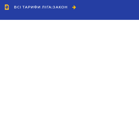
ВСІ ТАРИФИ ЛІГА:ЗАКОН
Співробітництво
Агенти
Дилери
Політика конфіденційності
Умови використання сайту
Реклама
Блог
Новини компанії
Керівництва
Каталоги компаній
Теми в центрі уваги
Підтримка та контакти