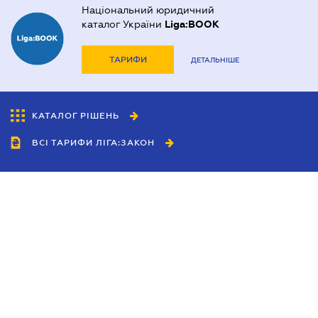
Національний юридичний
каталог України
Liga:BOOK
ТАРИФИ
ДЕТАЛЬНІШЕ
КАТАЛОГ РІШЕНЬ
ВСІ ТАРИФИ ЛІГА:ЗАКОН
Співробітництво
Агенти
Дилери
Політика конфіденційності
Умови використання сайту
Реклама
Блог