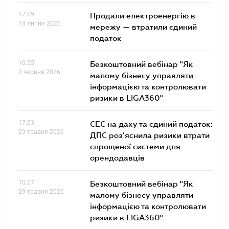
17.09
Продали електроенергію в
13 липня 2026
мережу — втратили єдиний
податок
10.55
Безкоштовний вебінар "Як
3 червня 2026
малому бізнесу управляти
інформацією та контролювати
ризики в LIGA360"
17.03
СЕС на даху та єдиний податок:
29 травня 2026
ДПС роз’яснила ризики втрати
спрощеної системи для
орендодавців
10.07
Безкоштовний вебінар "Як
29 травня 2026
малому бізнесу управляти
інформацією та контролювати
ризики в LIGA360"