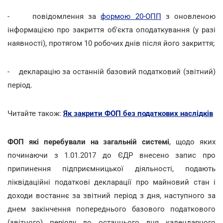
- повідомлення за
формою 20-ОПП
з оновленою
інформацією про закриття об'єкта оподаткування (у разі
наявності), протягом 10 робочих днів після його закриття;
- декларацію за останній базовий податковий (звітний)
період.
Читайте також:
Як закрити ФОП без податкових наслідків
ФОП які перебували на загальній системі
, щодо яких
починаючи з 1.01.2017 до ЄДР внесено запис про
припинення підприємницької діяльності, подають
ліквідаційні податкові декларації про майновий стан і
доходи востаннє за звітний період з дня, наступного за
днем закінчення попереднього базового податкового
(звітного) періоду до останнього дня календарного