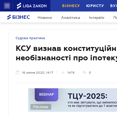
БІЗНЕСУ
ЮРИСТУ
БУ
БІЗНЕС
Новини
Аналітика
Інтерв'ю
П
Судова практика
КСУ визнав конституцій
необізнаності про іпоте
16 липня 2020, 14:17
1476
0
Реклама