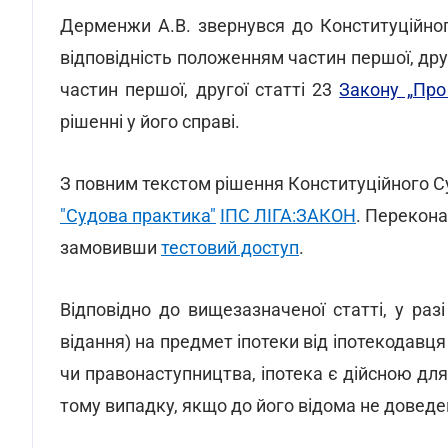
Дерменжи А.В. звернувся до Конституційно
відповідність положенням частин першої, друго
частин першої, другої статті 23
Закону „Про 
рішенні у його справі.
З повним текстом рішення Конституційного 
"Судова практика"
ІПС ЛІГА:ЗАКОН
. Перекона
замовивши
тестовий доступ
.
Відповідно до вищезазначеної статті, у раз
відання) на предмет іпотеки від іпотекодавця
чи правонаступництва, іпотека є дійсною для
тому випадку, якщо до його відома не довед