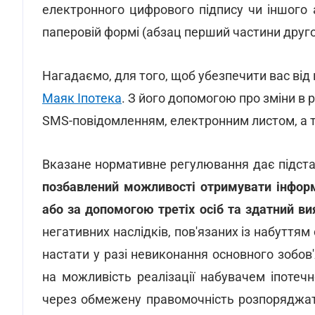
електронного цифрового підпису чи іншого а
паперовій формі (абзац перший частини друго
Нагадаємо, для того, щоб убезпечити вас від
Маяк Іпотека
. З його допомогою про зміни в
SMS-повідомленням, електронним листом, а т
Вказане нормативне регулювання дає підста
позбавлений можливості отримувати інфор
або за допомогою третіх осіб та здатний ви
негативних наслідків, пов'язаних із набуттям 
настати у разі невиконання основного зобов
на можливість реалізації набувачем іпотеч
через обмежену правомочність розпоряджат