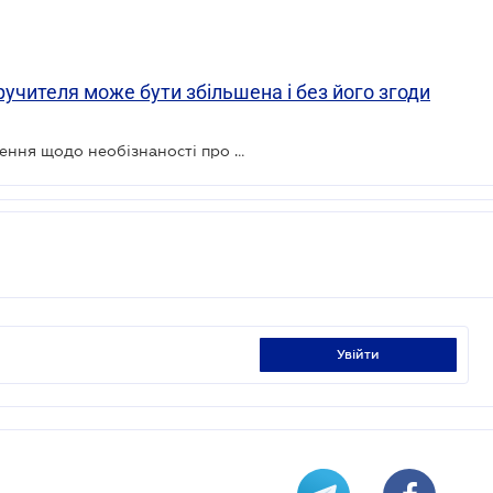
ручителя може бути збільшена і без його згоди
КСУ визнав конституційним положення щодо необізнаності про іпотеку набувача майна
увійти