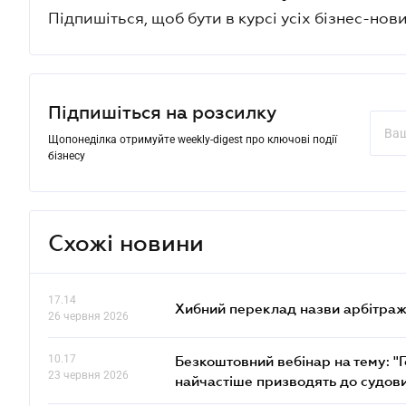
Підпишіться, щоб бути в курсі усіх бізнес-нови
Підпишіться на розсилку
Щопонеділка отримуйте weekly-digest про ключові події
бізнесу
Схожі новини
17.14
Хибний переклад назви арбітражн
26 червня 2026
10.17
Безкоштовний вебінар на тему: "Г
23 червня 2026
найчастіше призводять до судови