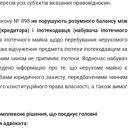
ресів усіх суб'єктів вказаних правовідносин.
Закону № 898
не порушують розумного балансу між
кредитора) і іпотекодавця (набувача іпотечного
ча іпотечного майна щодо перебування нерухомого
адже відчуження предмета іпотеки іпотекодавцем за
ним чином не припиняє іпотеки. Водночас набувач
ведено інформацію про те, що нерухоме майно є
собами юридичного захисту, передбаченими чинним
го конституційного права власності, а також вимог
омплексне рішення, що поєднує головні
я адвоката: