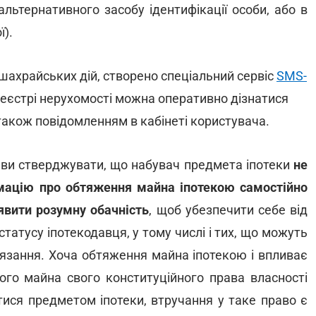
льтернативного засобу ідентифікації особи, або в
ї).
 шахрайських дій, створено спеціальний сервіс
SMS-
 реєстрі нерухомості можна оперативно дізнатися
акож повідомленням в кабінеті користувача.
ви стверджувати, що набувач предмета іпотеки
не
мацію про обтяження майна іпотекою самостійно
явити розумну обачність
, щоб убезпечити себе від
статусу іпотекодавця, у тому числі і тих, що можуть
'язання. Хоча обтяження майна іпотекою і впливає
ного майна свого конституційного права власності
ися предметом іпотеки, втручання у таке право є