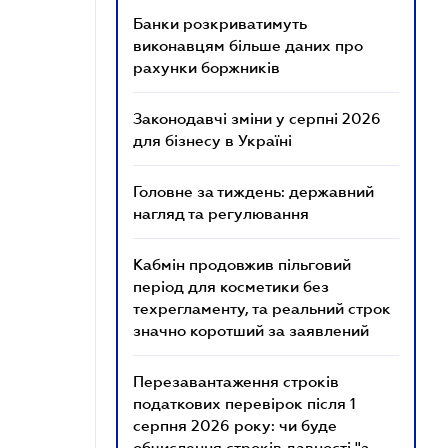
Банки розкриватимуть
виконавцям більше даних про
рахунки боржників
Законодавчі зміни у серпні 2026
для бізнесу в Україні
Головне за тиждень: державний
нагляд та регулювання
Кабмін продовжив пільговий
період для косметики без
техрегламенту, та реальний строк
значно коротший за заявлений
Перезавантаження строків
податкових перевірок після 1
серпня 2026 року: чи буде
обчислення строків давності "з