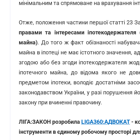
мінімальним та спрямоване на врахування інте
Отже, положення частини першої статті 23 
правами та інтересами іпотекодержателя (
майна)
. До того ж факт обізнаності набува
майна в іпотеці не має істотного значення, 
згодою або без згоди іпотекодержателя жод
іпотечного майна, до відома якого не до
предметом іпотеки, володіє достатніми за
законодавством України, у разі порушення йо
закону при вчиненні правочину.
ЛІГА:ЗАКОН розробила
LIGA360:АДВОКАТ
- к
інструменти в єдиному робочому просторі дл