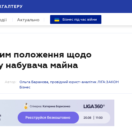
ХГАЛТЕРУ
одії
Актуально
Бізнес під час війни
ним положення щодо
ку набувача майна
Автор:
Ольга Баранова, провідний юрист-аналітик ЛІГА:ЗАКОН
Бізнес