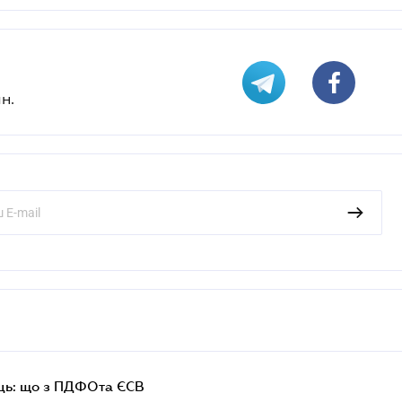
н.
ць: що з ПДФОта ЄСВ