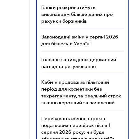
Банки розкриватимуть
виконавцям більше даних про
рахунки боржників
Законодавчі зміни у серпні 2026
для бізнесу в Україні
Головне за тиждень: державний
нагляд та регулювання
Кабмін продовжив пільговий
період для косметики без
техрегламенту, та реальний строк
значно коротший за заявлений
Перезавантаження строків
податкових перевірок після 1
серпня 2026 року: чи буде
обчислення строків давності "з