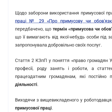
Щодо заборони використання примусової пра
праці № 29 «Про примусову чи обов'язк
передбачено, що
термін «примусова чи обов
що її вимагають від якої-небудь особи під 
запропонувала добровільно своїх послуг.
Стаття 2 КЗпП у поняття «право громадян У
професії, роду занять і роботи, а стат
працездатним громадянам, які постійно 
діяльності
.
Виходячи з вищевикладеного у роботодавц
примусової праці
.