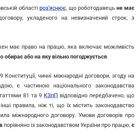
вській області
роз'яснює
, що роботодавець
не має
договору, укладеного на невизначений строк, з
ен має право на працю, яка включає можливість
но обирає або на яку вільно погоджується
.
9 Конституції, чинні міжнародні договори, згоду на
адою, є частиною національного законодавства
статтями 81 та 9
КЗпП
відповідно передбачено, що
ші правила, ніж ті, що їх містить законодавство
вила міжнародного договору. Умови договорів про
в
порівняно із законодавством України про працю,
є