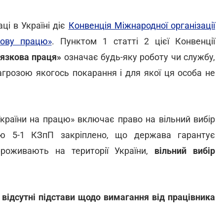
ці в Україні діє
Конвенція Міжнародної організації
ову працю»
. Пунктом 1 статті 2 цієї Конвенції
'язкова праця»
означає будь-яку роботу чи службу,
загрозою якогось покарання і для якої ця особа не
країни на працю» включає право на вільний вибір
тею 5-1 КЗпП закріплено, що держава гарантує
проживають на території України,
вільний вибір
я
відсутні підстави щодо вимагання від працівника