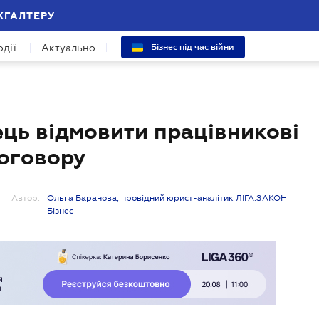
ХГАЛТЕРУ
одії
Актуально
Бізнес під час війни
ць відмовити працівникові
договору
Автор:
Ольга Баранова, провідний юрист-аналітик ЛІГА:ЗАКОН
Бізнес