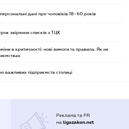
персональні дані про чоловіків 18–60 років
трок звіряння списків з ТЦК
міни в критичності: нові вимоги та правила. Як не
риємства»
о важливих підприємств столиці
Реклама та PR
ligazakon.net
на