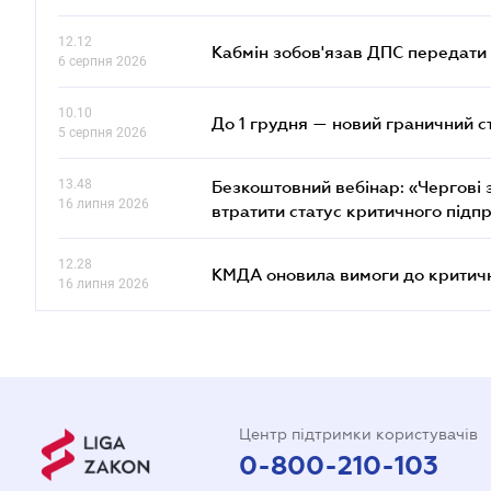
12.12
Кабмін зобов'язав ДПС передати 
6 серпня 2026
10.10
До 1 грудня — новий граничний с
5 серпня 2026
13.48
Безкоштовний вебінар: «Чергові з
16 липня 2026
втратити статус критичного підп
12.28
КМДА оновила вимоги до критичн
16 липня 2026
Центр підтримки користувачів
0-800-210-103