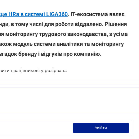
це HRа в системі LIGA360
. IT-екосистема являє
нди, в тому числі для роботи віддалено. Рішення
я моніторингу трудового законодавства, з усіма
акож модуль системи аналітики та моніторингу
гадок бренду і відгуків про компанію.
Чи має право роботодавець відмовити працівникові у розірванні трудового договору
увійти