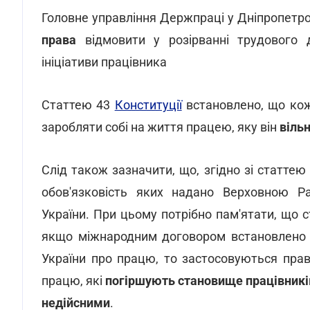
Головне управління Держпраці у Дніпропетро
права
відмовити у розірванні трудового 
ініціативи працівника
Статтею 43
Конституції
встановлено, що кож
заробляти собі на життя працею, яку він
віль
Слід також зазначити, що, згідно зі статтею 
обов'язковість яких надано Верховною Р
України. При цьому потрібно пам'ятати, що 
якщо міжнародним договором встановлено ін
України про працю, то застосовуються пра
працю, які
погіршують становище працівникі
недійсними
.