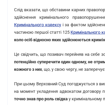
Слід вказати, що обставини карних правопор
здійснення кримінального правопорушенн
Кримінального кодексу
і за фактом здійсне
частиною першої статті 125
Кримінального к
коло осіб відносно яких здійснюються кримі
Це свідчить, що позивач перейняв на себе зо
потенційно суперечити один одному, не отри
кожного з них
, що, у свою чергу, не заперечу
При цьому Верховний Суд погоджується з вис
на момент укладення адвокатом договору пр
точно знав про роль свідка
у кримінальному 