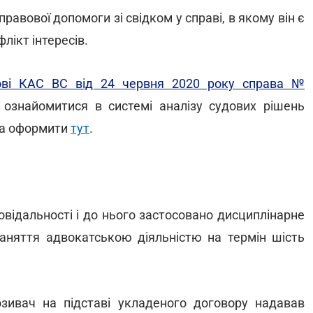
авової допомоги зі свідком у справі, в якому він є
ікт інтересів.
ові КАС ВС від 24 червня 2020 року справа №
ознайомитися в системі аналізу судових рішень
на оформити
тут
.
овідальності і до нього застосовано дисциплінарне
заняття адвокатською діяльністю на термін шість
зивач на підставі укладеного договору надавав