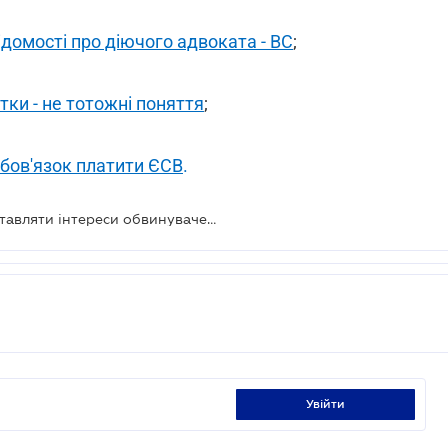
домості про діючого адвоката - ВС
;
тки - не тотожні поняття
;
бов'язок платити ЄСВ
.
Чи може адвокат одночасно представляти інтереси обвинуваченого і свідка у справі
увійти