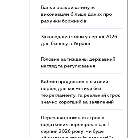
Банки розкриватимуть
виконавцям більше даних про
рахунки боржників
Законодавчі зміни у серпні 2026
для бізнесу в Україні
Головне за тиждень: державний
нагляд та регулювання
Кабмін продовжив пільговий
період для косметики без
техрегламенту, та реальний строк
значно коротший за заявлений
Перезавантаження строків
податкових перевірок після 1
серпня 2026 року: чи буде
обчислення строків давності "з