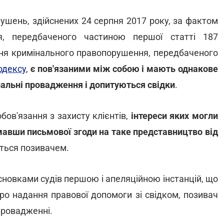
ушень, здійснених 24 серпня 2017 року, за фактом
я, передбаченого частиною першої статті 187
ння кримінального правопорушення, передбаченого
одексу
,
є пов'язаними між собою і мають однакове
нальні провадження і допитуються свідки
.
бов'язання з захисту клієнтів,
інтереси яких могли
мавши письмової згоди на таке представництво від
ється позивачем.
новками судів першою і апеляційною інстанцій, що
о надання правової допомоги зі свідком, позивач
провадженні.