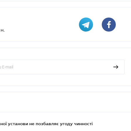
н.
ої установи не позбавляє угоду чинності