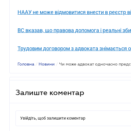
НААУ не може відмовитися внести в реєстр ві
ВС вказав, що правова допомога і реальні зби
Трудовим договором з адвоката знімається о
Головна
/
Новини
/
Залиште коментар
Увійдіть, щоб залишити коментар