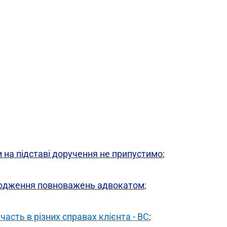
 на підставі доручення не припустимо
;
вердження повноважень адвокатом
;
асть в різних справах клієнта - ВС
;