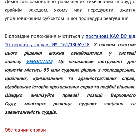
Демонтаж самовільно розміщених тимчасових споруд є
крайнім заходом, якому має передувати вжиття
уповноваженим суб'єктом іншої процедури реагування.
Відповідне положення міститься у
постанові КАС ВС від
10 серпня у справі № 161/13062/18
.
З повним текстом
цього рішення можна ознайомитися у системі
аналізу
VERDICTUM
. Це незамінний інструмент для
юристів містить 85 млн судових рішень з господарських,
цивільних, кримінальних та адміністративних справ,
відображає історію проходження справ та подібні рішення.
Швидко аналізуйте правові позиції Верховного
Суду, моніторте розклад судових засідань та
завантаженість суддів.
Обставини справи