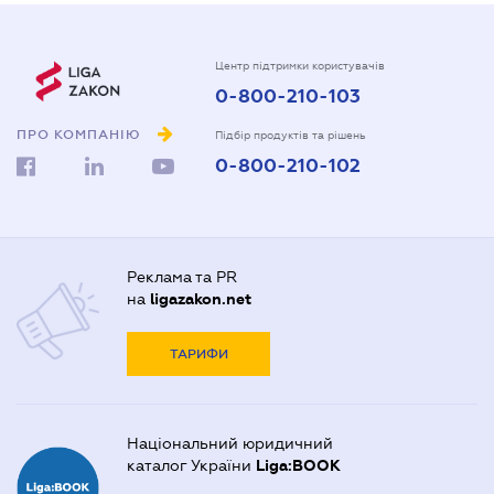
Центр підтримки користувачів
0-800-210-103
ПРО КОМПАНІЮ
Підбір продуктів та рішень
0-800-210-102
Реклама та PR
на
ligazakon.net
ТАРИФИ
Національний юридичний
каталог України
Liga:BOOK