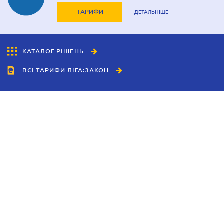
ТАРИФИ
ДЕТАЛЬНІШЕ
КАТАЛОГ РІШЕНЬ
ВСІ ТАРИФИ ЛІГА:ЗАКОН
Співробітництво
Агенти
Дилери
Політика конфіденційності
Умови використання сайту
Реклама
Блог
Новини компанії