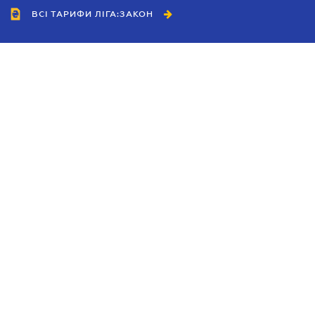
ВСІ ТАРИФИ ЛІГА:ЗАКОН
Співробітництво
Агенти
Дилери
Політика конфіденційності
Умови використання сайту
Реклама
Блог
Новини компанії
Керівництва
Каталоги компаній
Теми в центрі уваги
Підтримка та контакти