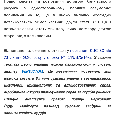
Право клієнта на розірвання договору банківського
рахунка в односторонньому порядку безумовне:
посилання на те, що в цьому випадку необхідно
дотримуватись вимог частини другої статті 651 ЦК і
встановлювати істотність порушення договору другою
стороною, є помилковим.
Відповідне положення міститься у
постанові КЦС ВС від
23 липня 2020 року у справі № 519/875/14-ц
.
З повним
текстом цього рішення можна ознайомитися у системі
аналізу
VERDICTUM
. Це незамінний інструмент для
юристів містить 85 млн судових рішень з господарських,
цивільних, кримінальних та адміністративних справ,
відображає історію проходження справ та подібні рішення.
Швидко аналізуйте правові позиції Верховного
Суду, моніторте розклад судових засідань та
завантаженість суддів.