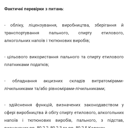
Фактичні перевірки з питань
:
- обліку, ліцензування, виробництва, зберігання й
транспортування пального, спирту етилового,
алкогольних напоїв і тютюнових виробів;
- цільового використання пального та спирту етилового
платниками податків;
- обладнання акцизних складів витратомірами-
лічильниками та/або рівномірами-лічильниками;
- здійснення функцій, визначених законодавством у
сфері виробництва й обігу спирту етилового, алкогольних
напоїв і тютюнових виробів, пального, з підстав,
визначених пп. 80.2.2, 80.2.3 та пп. 80.2.5 Кодексу.