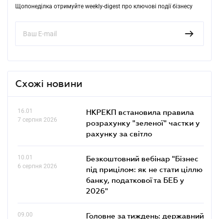
Щопонеділка отримуйте weekly-digest про ключові події бізнесу
Схожі новини
16.01
НКРЕКП встановила правила
7 серпня 2026
розрахунку "зеленої" частки у
рахунку за світло
10.01
Безкоштовний вебінар "Бізнес
6 серпня 2026
під прицілом: як не стати ціллю
банку, податкової та БЕБ у
2026"
09.00
Головне за тиждень: державний