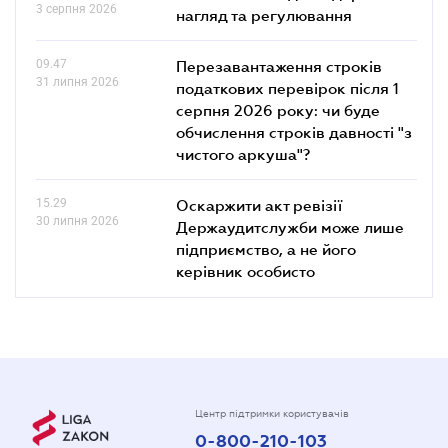
3 серпня 2026
нагляд та регулювання
09.47
Перезавантаження строків
31 липня 2026
податкових перевірок після 1
серпня 2026 року: чи буде
обчислення строків давності "з
чистого аркуша"?
15.29
Оскаржити акт ревізії
30 липня 2026
Держаудитслужби може лише
підприємство, а не його
керівник особисто
Центр підтримки користувачів
0-800-210-103