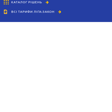
КАТАЛОГ РІШЕНЬ
ВСІ ТАРИФИ ЛІГА:ЗАКОН
Співробітництво
Агенти
Дилери
Політика конфіденційності
Умови використання сайту
Реклама
Блог
Новини компанії
Керівництва
Каталоги компаній
Теми в центрі уваги