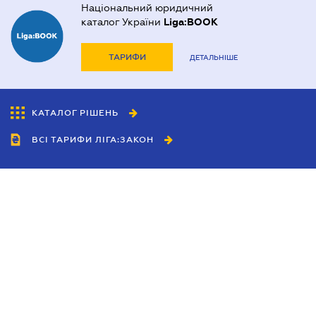
Національний юридичний
каталог України
Liga:BOOK
ТАРИФИ
ДЕТАЛЬНІШЕ
КАТАЛОГ РІШЕНЬ
ВСІ ТАРИФИ ЛІГА:ЗАКОН
Співробітництво
Агенти
Дилери
Політика конфіденційності
Умови використання сайту
Реклама
Блог