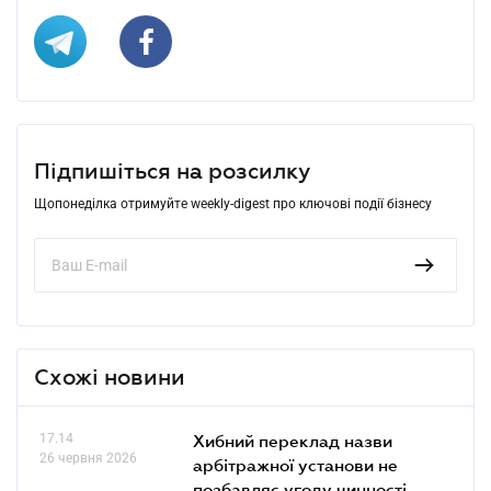
Підпишіться на розсилку
Щопонеділка отримуйте weekly-digest про ключові події бізнесу
Схожі новини
17.14
Хибний переклад назви
26 червня 2026
арбітражної установи не
позбавляє угоду чинності