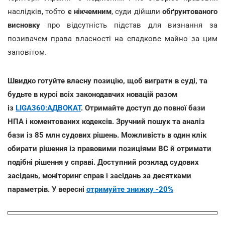
наслідків, тобто
є нікчемним
, суди дійшли
обґрунтованого
висновку
про відсутність підстав для визнання за
позивачем права власності на спадкове майно за цим
заповітом.
Швидко готуйте власну позицію, щоб виграти в суді, та
будьте в курсі всіх законодавчих новацій разом
із
LIGA360:АДВОКАТ
. Отримайте доступ до повної бази
НПА і коментованих кодексів. Зручний пошук та аналіз
бази із 85 млн судових рішень. Можливість в один клік
обирати рішення із правовими позиціями ВС й отримати
подібні рішення у справі. Доступний розклад судових
засідань, моніторинг справ і засідань за десятками
параметрів. У вересні
отримуйте знижку -20%