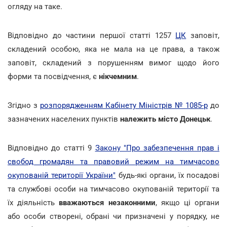
огляду на таке.
Відповідно до частини першої статті 1257
ЦК
заповіт,
складений особою, яка не мала на це права, а також
заповіт, складений з порушенням вимог щодо його
форми та посвідчення, є
нікчемним
.
Згідно з
розпорядженням Кабінету Міністрів № 1085-р
до
зазначених населених пунктів
належить місто Донецьк
.
Відповідно до статті 9
Закону "Про забезпечення прав і
свобод громадян та правовий режим на тимчасово
окупованій території України"
будь-які органи, їх посадові
та службові особи на тимчасово окупованій території та
їх діяльність
вважаються незаконними
, якщо ці органи
або особи створені, обрані чи призначені у порядку, не