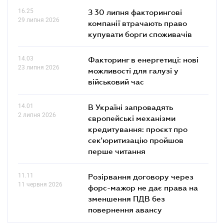
16.25
З 30 липня факторингові
29 липня 2026
компанії втрачають право
купувати борги споживачів
14.03
Факторинг в енергетиці: нові
23 липня 2026
можливості для галузі у
військовий час
14.01
В Україні запровадять
2 липня 2026
європейські механізми
кредитування: проєкт про
сек'юритизацію пройшов
перше читання
11.11
Розірвання договору через
11 червня 2026
форс-мажор не дає права на
зменшення ПДВ без
повернення авансу