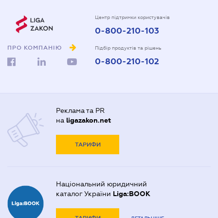
Центр підтримки користувачів
0-800-210-103
ПРО КОМПАНІЮ
Підбір продуктів та рішень
0-800-210-102
Реклама та PR
на
ligazakon.net
ТАРИФИ
Національний юридичний
каталог України
Liga:BOOK