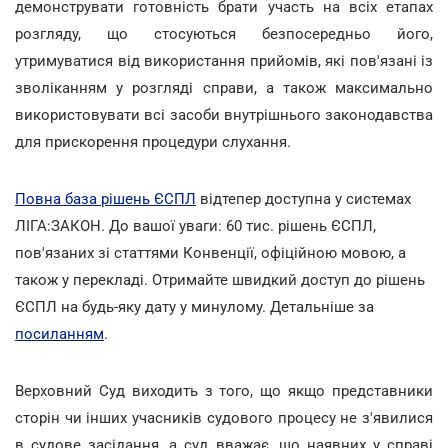
демонструвати готовність брати участь на всіх етапах
розгляду, що стосуються безпосередньо його,
утримуватися від використання прийомів, які пов'язані із
зволіканням у розгляді справи, а також максимально
використовувати всі засоби внутрішнього законодавства
для прискорення процедури слухання.
Повна база рішень ЄСПЛ
відтепер доступна у системах
ЛІГА:ЗАКОН. До вашої уваги: 60 тис. рішень ЄСПЛ,
пов'язаних зі статтями Конвенції, офіційною мовою, а
також у перекладі. Отримайте швидкий доступ до рішень
ЄСПЛ на будь-яку дату у минулому. Детальніше за
посиланням
.
Верховний Суд виходить з того, що якщо представники
сторін чи інших учасників судового процесу не з'явилися
в судове засідання, а суд вважає, що наявних у справі