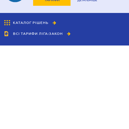
ТАРИФИ
ДЕТАЛЬНІШЕ
КАТАЛОГ РІШЕНЬ
ВСІ ТАРИФИ ЛІГА:ЗАКОН
Співробітництво
Агенти
Дилери
Політика конфіденційності
Умови використання сайту
Реклама
Блог
Новини компанії
Керівництва