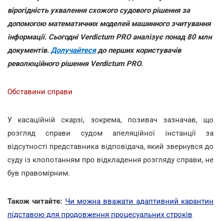
вірогідність ухвалення схожого судового рішення за
допомогою математичних моделей машинного зчитування
інформації. Сьогодні Verdictum PRO аналізує понад 80 млн
документів.
Долучайтеся
до перших користувачів
революційного рішення Verdictum PRO.
Обставини справи
У касаційній скарзі, зокрема, позивач зазначав, що
розгляд справи судом апеляційної інстанції за
відсутності представника відповідача, який звернувся до
суду із клопотанням про відкладення розгляду справи, не
був правомірним.
Також читайте:
Чи можна вважати адаптивний карантин
підставою для продовження процесуальних строків