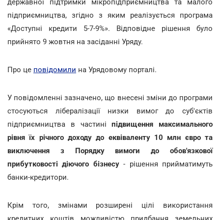
державної підтримки мікропідприємництва та малого
підприємництва, згідно з яким реалізується програма
«Доступні кредити 5-7-9%». Відповідне рішення було
прийнято 9 жовтня на засіданні Уряду.
Про це
повідомили
на Урядовому порталі.
У повідомленні зазначено, що внесені зміни до програми
стосуються лібералізації низки вимог до суб'єктів
підприємництва в частині
підвищення максимального
рівня їх річного доходу до еквіваленту 10 млн євро та
виключення з Порядку вимоги до обов'язкової
прибутковості діючого бізнесу
- рішення прийматимуть
банки-кредитори.
Крім того, змінами розширені цілі використання
кредитних коштів можливістю придбання земельних