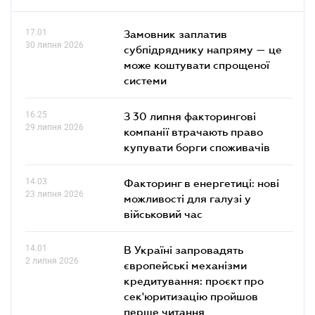
17.01
Замовник заплатив
30 липня 2026
субпідряднику напряму — це
може коштувати спрощеної
системи
16.25
З 30 липня факторингові
29 липня 2026
компанії втрачають право
купувати борги споживачів
14.03
Факторинг в енергетиці: нові
23 липня 2026
можливості для галузі у
військовий час
14.01
В Україні запровадять
2 липня 2026
європейські механізми
кредитування: проєкт про
сек'юритизацію пройшов
перше читання