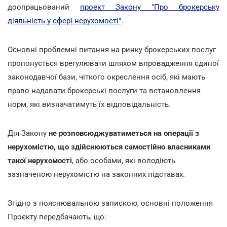
доопрацьований
проект Закону "Про брокерську
діяльність у сфері нерухомості"
.
Основні проблемні питання на ринку брокерських послуг
пропонується врегулювати шляхом впровадження єдиної
законодавчої бази, чіткого окреслення осіб, які мають
право надавати брокерські послуги та встановлення
норм, які визначатимуть їх відповідальність.
Дія Закону
не розповсюджуватиметься на операції з
нерухомістю, що здійснюються самостійно власниками
такої нерухомості
, або особами, які володіють
зазначеною нерухомістю на законних підставах.
Згідно з пояснювальною запискою, основні положення
Проєкту передбачають, що: