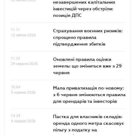
незавершених капітальних
інвестицій через обстріли:
позиція ДПС
11.11
Страхування воєнних ризиків:
13 липня 2026
спрощено правила
підтвердження збитків
11.33
Оновлені правила оцінки
29 червня 2026
земель: що зміниться вже з 29
червня
16.04
Мала приватизація по-новому:
5 червня 2026
з 6 червня змінюються правила
для орендарів та інвесторів
14.24
Пастка для власників складів:
4 червня 2026
оренда одного метра скасовує
пільгу з податку на