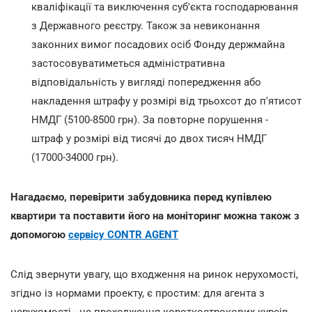
кваліфікації та виключення суб'єкта господарювання
з Державного реєстру. Також за невиконання
законних вимог посадових осіб Фонду держмайна
застосовуватиметься адміністративна
відповідальність у вигляді попередження або
накладення штрафу у розмірі від трьохсот до п'ятисот
НМДГ (5100-8500 грн). За повторне порушення -
штраф у розмірі від тисячі до двох тисяч НМДГ
(17000-34000 грн).
Нагадаємо, перевірити забудовника перед купівлею
квартири та поставити його на моніторинг можна також з
допомогою
сервісу CONTR AGENT
Слід звернути увагу, що входження на ринок нерухомості,
згідно із нормами проекту, є простим: для агента з
нерухомості - це проходження короткострокових курсів,