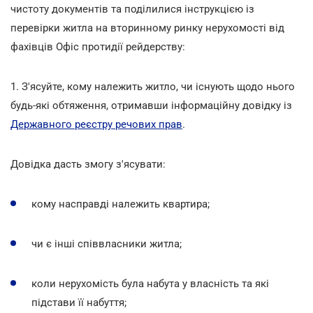
чистоту документів та поділилися інструкцією із
перевірки житла на вторинному ринку нерухомості від
фахівців Офіс протидії рейдерству:
1. З'ясуйте, кому належить житло, чи існують щодо нього
будь-які обтяження, отримавши інформаційну довідку із
Державного реєстру речових прав
.
Довідка дасть змогу з'ясувати:
кому насправді належить квартира;
чи є інші співвласники житла;
коли нерухомість була набута у власність та які
підстави її набуття;