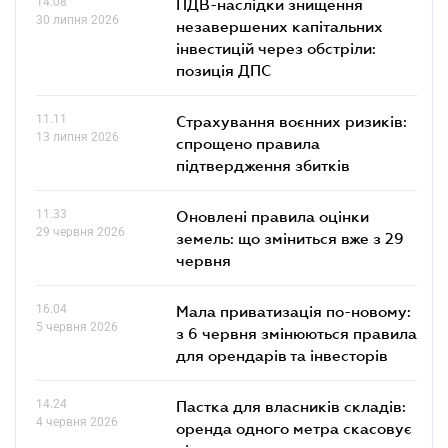
14.08
ПДВ-наслідки знищення
30 липня 2026
незавершених капітальних
інвестицій через обстріли:
позиція ДПС
11.11
Страхування воєнних ризиків:
13 липня 2026
спрощено правила
підтвердження збитків
11.33
Оновлені правила оцінки
29 червня 2026
земель: що зміниться вже з 29
червня
16.04
Мала приватизація по-новому:
5 червня 2026
з 6 червня змінюються правила
для орендарів та інвесторів
14.24
Пастка для власників складів:
4 червня 2026
оренда одного метра скасовує