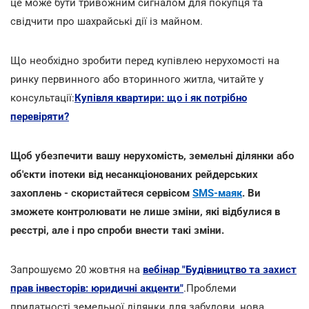
це може бути тривожним сигналом для покупця та
свідчити про шахрайські дії із майном.
Що необхідно зробити перед купівлею нерухомості на
ринку первинного або вторинного житла, читайте у
консультації:
Купівля квартири: що і як потрібно
перевіряти?
Щоб убезпечити вашу нерухомість, земельні ділянки або
об'єкти іпотеки від несанкціонованих рейдерських
захоплень - скористайтеся сервісом
SMS-маяк
. Ви
зможете контролювати не лише зміни, які відбулися в
реєстрі, але і про спроби внести такі зміни.
Запрошуємо 20 жовтня на
вебінар "Будівництво та захист
прав інвесторів: юридичні акценти"
.Проблеми
придатності земельної ділянки для забудови, нова