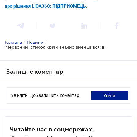
про рішення LIGA360: ПІДПРИЄМЕЦЬ
.
Головна
/
Новини
/
"Червоний" список країн значно зменшився: в переліку 31 країна
Залиште коментар
Увійдіть, щоб залишити коментар
увійти
Читайте нас в соцмережах.