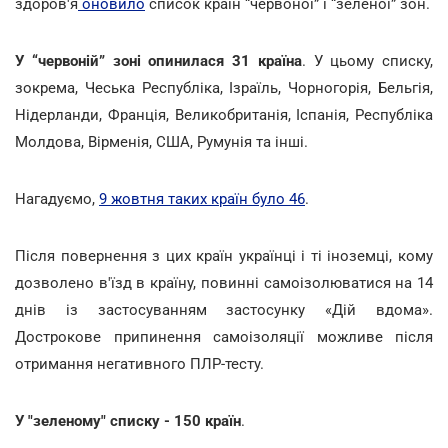
здоров'я
оновило
список країн “червоної” і “зеленої” зон.
У “червоній” зоні опинилася 31 країна
. У цьому списку,
зокрема, Чеська Республіка, Ізраїль, Чорногорія, Бельгія,
Нідерланди, Франція, Великобританія, Іспанія, Республіка
Молдова, Вірменія, США, Румунія та інші.
Нагадуємо,
9 жовтня таких країн було 46
.
Після повернення з цих країн українці і ті іноземці, кому
дозволено в'їзд в країну, повинні самоізолюватися на 14
днів із застосуванням застосунку «Дій вдома».
Дострокове припинення самоізоляції можливе після
отримання негативного ПЛР-тесту.
У "зеленому" списку - 150 країн
.