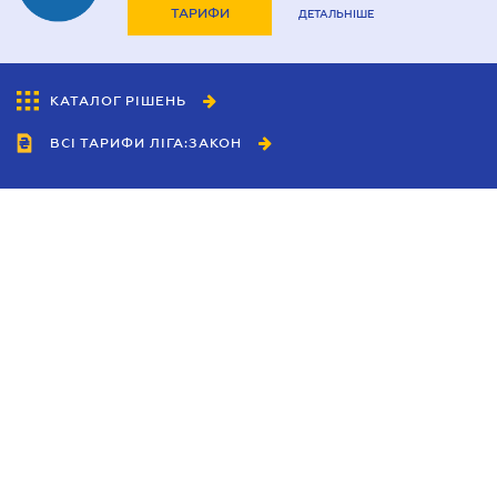
ТАРИФИ
ДЕТАЛЬНІШЕ
КАТАЛОГ РІШЕНЬ
ВСІ ТАРИФИ ЛІГА:ЗАКОН
Співробітництво
Агенти
Дилери
Політика конфіденційності
Умови використання сайту
Реклама
Блог
Новини компанії
Керівництва