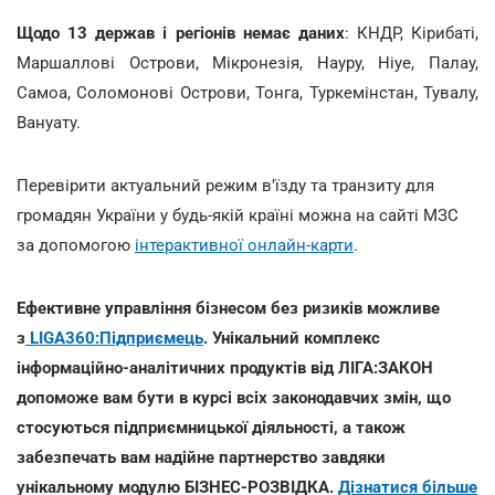
Щодо 13 держав і регіонів немає даних
: КНДР, Кірибаті,
Маршаллові Острови, Мікронезія, Науру, Ніуе, Палау,
Самоа, Соломонові Острови, Тонга, Туркемінстан, Тувалу,
Вануату.
Перевірити актуальний режим в'їзду та транзиту для
громадян України у будь-якій країні можна на сайті МЗС
за допомогою
інтерактивної онлайн-карти
.
Ефективне управління бізнесом без ризиків можливе
з
LIGA360:Підприємець
. Унікальний комплекс
інформаційно-аналітичних продуктів від ЛІГА:ЗАКОН
допоможе вам бути в курсі всіх законодавчих змін, що
стосуються підприємницької діяльності, а також
забезпечать вам надійне партнерство завдяки
унікальному модулю БІЗНЕС-РОЗВІДКА.
Дізнатися більше