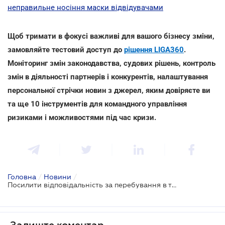
неправильне носіння маски відвідувачами
Щоб тримати в фокусі важливі для вашого бізнесу зміни,
замовляйте тестовий доступ до
рішення LIGA360
.
Моніторинг змін законодавства, судових рішень, контроль
змін в діяльності партнерів і конкурентів, налаштування
персональної стрічки новин з джерел, яким довіряєте ви
та ще 10 інструментів для командного управління
ризиками і можливостями під час кризи.
Головна
/
Новини
/
Посилити відповідальність за перебування в транспорті без масок можуть вже цього тижня
Залиште коментар