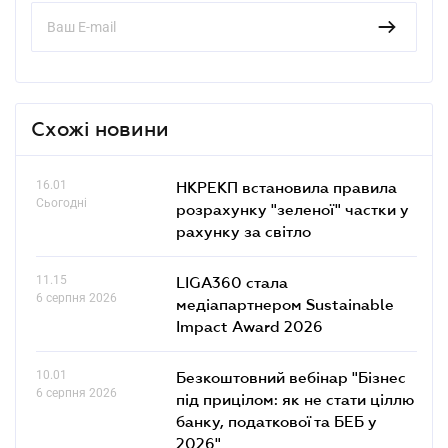
Схожі новини
16.01
НКРЕКП встановила правила
Сьогодні
розрахунку "зеленої" частки у
рахунку за світло
11.15
LIGA360 стала
6 серпня 2026
медіапартнером Sustainable
Impact Award 2026
10.01
Безкоштовний вебінар "Бізнес
6 серпня 2026
під прицілом: як не стати ціллю
банку, податкової та БЕБ у
2026"