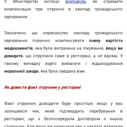
У Міністерстві юстиції
відповіли
, як отримати
компенсацію при отруєнні в закладі громадського
харчування.
Зазначено, що керівництво закладу громадського
харчування повинно компенсувати
повну вартість
медикаментів
, яка була витрачена на лікування,
якщо ви
доведете
, що отруїлися саме в ресторані, а не вдома. У
такому випадку варто вимагати і відшкодування
моральної шкоди
, яка була завдана вам.
Як довести факт отруєння у ресторані
Факт отруєння доводити буде простіше, якщо у вас
залишився чек, який підтвердить перебування в
ресторані, що є безпосереднім договором з іншою
стороною. Але якщо ви залишили чек у закладі, втратили