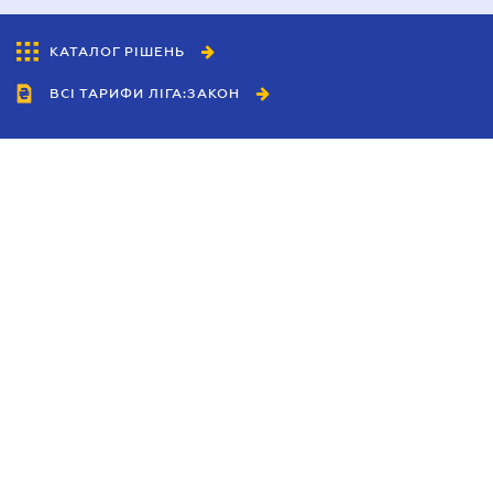
КАТАЛОГ РІШЕНЬ
ВСІ ТАРИФИ ЛІГА:ЗАКОН
Співробітництво
Агенти
Дилери
Політика конфіденційності
Умови використання сайту
Реклама
Блог
Новини компанії
Керівництва
Каталоги компаній