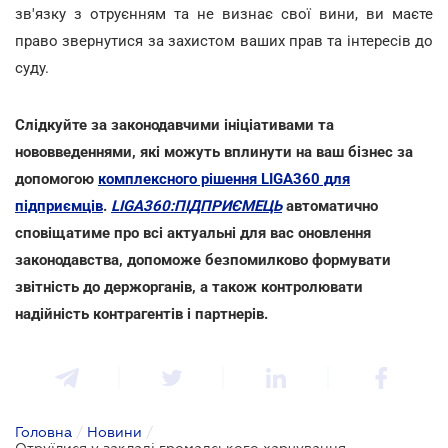
зв'язку з отруєнням та не визнає свої вини, ви маєте
право звернутися за захистом ваших прав та інтересів до
суду.
Слідкуйте за законодавчими ініціативами та
нововведеннями, які можуть вплинути на ваш бізнес за
допомогою
комплексного рішення LIGA360 для
підприємців
.
LIGA360:ПІДПРИЄМЕЦЬ
автоматично
сповіщатиме про всі актуальні для вас оновлення
законодавства, допоможе безпомилково формувати
звітність до держорганів, а також контролювати
надійність контрагентів і партнерів.
Головна
/
Новини
/
Отруїлися у закладі громадського харчування: як довести та отримати компенсацію