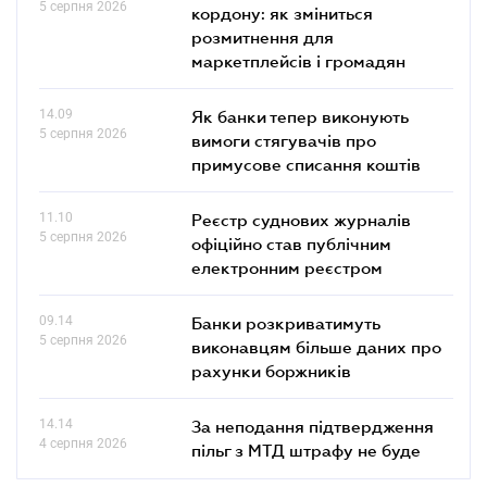
5 серпня 2026
кордону: як зміниться
розмитнення для
маркетплейсів і громадян
14.09
Як банки тепер виконують
5 серпня 2026
вимоги стягувачів про
примусове списання коштів
11.10
Реєстр суднових журналів
5 серпня 2026
офіційно став публічним
електронним реєстром
09.14
Банки розкриватимуть
5 серпня 2026
виконавцям більше даних про
рахунки боржників
14.14
За неподання підтвердження
4 серпня 2026
пільг з МТД штрафу не буде