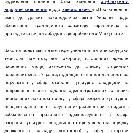
Будівельна спільнота була змушена
опублікувати
відкрите звернення
щодо
законопроекту
«Про внесення
змін до деяких законодавчих актів України щодо
збереження традиційного характеру середовища та
протидії хаотичній забудові», розробленого Мінкультом.
Законопроект має на меті врегулювання питань забудови
території пам'яток, зон охорони, історичних ареалів
населених місць, занесених до Списку історичних
населених місць України, підвищення відповідальності за
порушення у сфері охорони культурної спадщини та
покращення якості надання адміністративних та інших,
визначених законом послуг у сфері охорони культурної
спадщини, зниження корупційних ризиків при їх наданні,
забезпечення прозорості адміністрування у сфері
охорони культурної спадщини та врегулювання порядку
державного нагляду (контролю) у сфері охорони