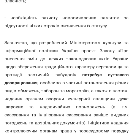
власність;
- необхідність захисту нововиявлених пам'яток за
відсутності чітких строків визначення їх статусу.
Зазначено, що розроблений Міністерством культури та
інформаційної політики України проект Закону «Про
внесення змін до деяких законодавчих актів України
щодо збереження традиційного характеру середовища та
протидії хаотичній забудові»
потребує суттєвого
доопрацювання,
особливо в частині встановлення різних
видів обмежень, заборон та мораторіїв, а також в частині
надання органам охорони культурної спадщини дуже
широких та надзвичайних повноважень (в т.ч.
скасування та ініціювання скасування раніше виданих
погоджень та дозвільних документів). Ініціатива надання
контролюючим органам права у позасудовому порядку