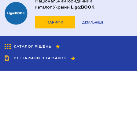
Національний юридичний
каталог України
Liga:BOOK
ТАРИФИ
ДЕТАЛЬНІШЕ
КАТАЛОГ РІШЕНЬ
ВСІ ТАРИФИ ЛІГА:ЗАКОН
Співробітництво
Агенти
Дилери
Політика конфіденційності
Умови використання сайту
Реклама
Блог