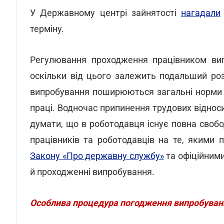
У Державному центрі зайнятості
нагадали
терміну.
Регулювання проходження працівником вип
оскільки від цього залежить подальший роз
випробування поширюються загальні норми 
праці. Водночас припинення трудових віднос
думати, що в роботодавця існує повна свобо
працівників та роботодавців на те, якими
Закону «Про державну службу»
та офіційними
й проходженні випробування.
Особлива процедура погодження випробуван