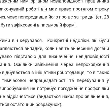
важеним ним органом невідповідності працівника
 виконуваній роботі він має право протягом строку
исьмово попередивши його про це за три дні (ст. 28
бути зафіксовані в письмовій формі.
кими він керувався, і конкретні недоліки, які були
рапляються випадки, коли навіть винесення догани
увало підставою для визначення невідповідності
ання. Оскільки звільнення через непроходження
 відбувається з ініціативи роботодавця, то в таких
 тимчасової непрацездатності та перебування у
и випробування не потребує погодження профспілки
 не відрізняється (видається наказ про звільнення,
ться остаточний розрахунок).