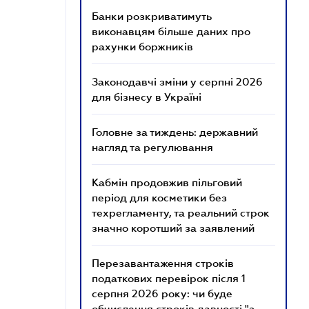
Банки розкриватимуть
виконавцям більше даних про
рахунки боржників
Законодавчі зміни у серпні 2026
для бізнесу в Україні
Головне за тиждень: державний
нагляд та регулювання
Кабмін продовжив пільговий
період для косметики без
техрегламенту, та реальний строк
значно коротший за заявлений
Перезавантаження строків
податкових перевірок після 1
серпня 2026 року: чи буде
обчислення строків давності "з