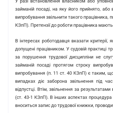
У разі встановлення власником або уповно
займаній посаді, на яку його прийнято, або
випробування звільнити такого працівника, п
КЗпП). Претензії до роботи працівника мають 
В інтересах роботодавця вказати критерії, я
допущені працівником. У судовій практиці т
за порушення трудової дисципліни не слуг
займаній посаді протягом строку випробув
випробування (п. 11 ст. 40 КЗпП) є таким, що
випадках діє заборона звільнення під час
відпустці. Втім, звільнення за результатам
(ст. 43-1 КЗпП). В інших аспектах процедура
вноситься запис до трудової книжки, проводи