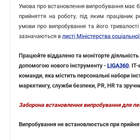
Умова про встановлення випробування має бу
прийняття на роботу, під яким працівник 
умови про випробування та його тривалост
зазначаються в
листі Міністерства соціальної
Працюйте віддалено та моніторте діяльність п
допомогою нового інструменту -
LIGA360
. IT
команди, яка містить персональні набори інс
маркетингу, служби безпеки, PR, HR та зручн
Заборона встановлення випробування для пев
Випробування не встановлюється при прийнят