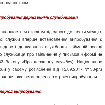
аконодавством.
ипробування державними службовцями
ановлюється строком від одного до шести місяців.
ої служби вперше встановлення випробування є
овідності державного службовця займаній посаді
о службовця про звільнення у письмовій формі не
. 33 Закону «Про державну службу»). Національне
жби у своєму роз'ясненні від 15.09.2017 №30-р/з
рочення вже встановленого строку випробування.
 період випробування