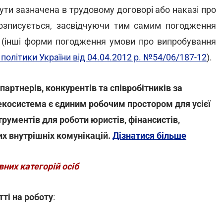
ти зазначена в трудовому договорі або наказі про
розписується, засвідчуючи тим самим погодження
і (інші форми погодження умови про випробування
 політики України від 04.04.2012 р. №54/06/187-12
).
артнерів, конкурентів та співробітників за
-екосистема є єдиним робочим простором для усієї
трументів для роботи юристів, фінансистів,
их внутрішніх комунікацій.
Дізнатися більше
них категорій осіб
ті на роботу
: