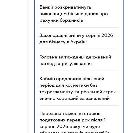
Банки розкриватимуть
виконавцям більше даних про
рахунки боржників
Законодавчі зміни у серпні 2026
для бізнесу в Україні
Головне за тиждень: державний
нагляд та регулювання
Кабмін продовжив пільговий
період для косметики без
техрегламенту, та реальний строк
значно коротший за заявлений
Перезавантаження строків
податкових перевірок після 1
серпня 2026 року: чи буде
обчислення строків давності "з