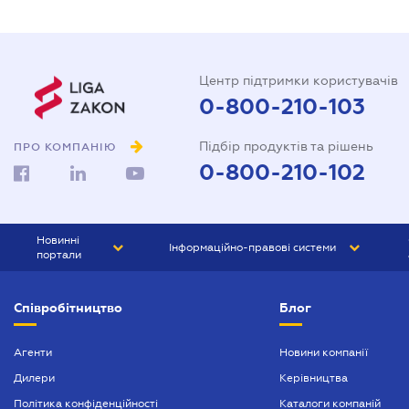
Центр підтримки користувачів
0-800-210-103
Підбір продуктів та рішень
ПРО КОМПАНІЮ
0-800-210-102
Новинні
Інформаційно-правові системи
портали
ЮРЛІГА
Право України
Співробітництво
Блог
БІЗНЕС
ГРАНД
БУХГАЛТЕР.ua
ПРАЙМ
Агенти
Новини компанії
Дилери
Керівництва
БУХГАЛТЕР ПРОФ
Політика конфіденційності
Каталоги компаній