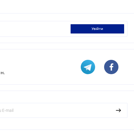
увійти
н.