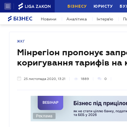
БІЗНЕСУ
ЮРИСТУ
БУ
БІЗНЕС
Новини
Аналітика
Інтерв'ю
П
ЖКГ
Мінрегіон пропонує зап
коригування тарифів на 
25 листопада 2020, 13:21
1889
0
Реклама