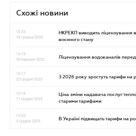
Схожі новини
10.33
НКРЕКП виводить ліцензування во
18 травня 2026
воєнного стану
14.19
Ліцензування водоканалів переда
30 березня 2026
10.17
З 2026 року зростуть тарифи на 
22 грудня 2025
10.14
Ціна зміни надавача послуг тепл
11 грудня 2025
старими тарифами
15.02
В Україні підвищать тарифи на ро
3 грудня 2025