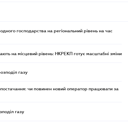
дного господарства на регіональний рівень на час
ють на місцевий рівень: НКРЕКП готує масштабні зміни
розподіл газу
опостачання: чи повинен новий оператор працювати за
зподіл газу