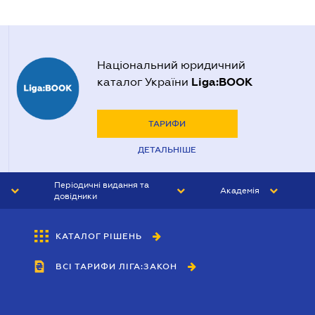
Національний юридичний
Liga:BOOK
каталог України
ТАРИФИ
ДЕТАЛЬНІШЕ
Періодичні видання та
Академія
довідники
ЮРИСТ&ЗАКОН
АКАДЕМІЯ ЛІГА:ЗАКОН
КАТАЛОГ РІШЕНЬ
БУХГАЛТЕР&ЗАКОН
ВСІ ТАРИФИ ЛІГА:ЗАКОН
ВІСНИК МСФЗ
ІНТЕРБУХ