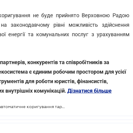
коригування не буде прийнято Верховною Радою
 на законодавчому рівні можливість здійснення
вої енергії та комунальних послуг з урахуванням
артнерів, конкурентів та співробітників за
-екосистема є єдиним робочим простором для усієї
трументів для роботи юристів, фінансистів,
их внутрішніх комунікацій.
Дізнатися більше
Мінрегіон пропонує запровадити автоматичне коригування тарифів на комунальні послуги