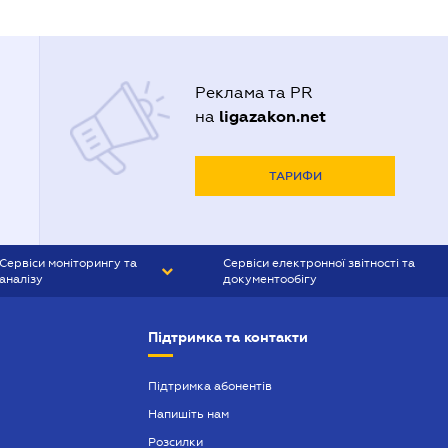
Реклама та PR
ligazakon.net
на
ТАРИФИ
Сервіси моніторингу та
Сервіси електронної звітності та
аналізу
документообігу
CONTR AGENT
Liga:REPORT
Підтримка та контакти
SMS-МАЯК
VERDICTUM
Підтримка абонентів
Напишіть нам
SEMANTRUM
Розсилки