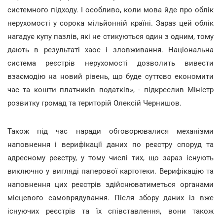
системного підходу. І особливо, коли мова йде про облік
нерухомості у сорока мільйонній країні. Зараз цей облік
нагадує купу пазлів, які не стикуються один з одним, тому
дають в результаті хаос і зловживання. Національна
система реєстрів нерухомості дозволить вивести
взаємодію на новий рівень, що буде суттєво економити
час та кошти платників податків», - підкреслив Міністр
розвитку громад та територій Олексій Чернишов.
Також під час наради обговорювалися механізми
наповнення і верифікації даних по реєстру споруд та
адресному реєстру, у тому числі тих, що зараз існують
виключно у вигляді паперової картотеки. Верифікацію та
наповнення цих реєстрів здійснюватиметься органами
місцевого самоврядування. Після збору даних із вже
існуючих реєстрів та їх співставлення, вони також