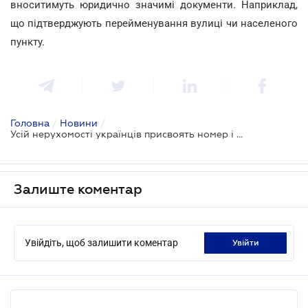
вноситимуть юридично значимі документи. Наприклад,
що підтверджують перейменування вулиці чи населеного
пункту.
Головна
/
Новини
/
Усій нерухомості українців присвоять номер і внесуть її в єдиний реєстр
Залиште коментар
Увійдіть, щоб залишити коментар
увійти