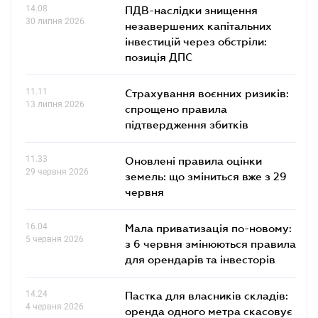
14.08
ПДВ-наслідки знищення
30 липня 2026
незавершених капітальних
інвестицій через обстріли:
позиція ДПС
11.11
Страхування воєнних ризиків:
13 липня 2026
спрощено правила
підтвердження збитків
11.33
Оновлені правила оцінки
29 червня 2026
земель: що зміниться вже з 29
червня
16.04
Мала приватизація по-новому:
5 червня 2026
з 6 червня змінюються правила
для орендарів та інвесторів
14.24
Пастка для власників складів:
4 червня 2026
оренда одного метра скасовує