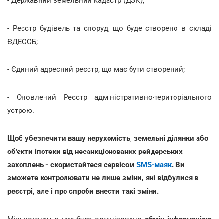
- Державний земельний кадастр (ДЗК);
- Реєстр будівель та споруд, що буде створено в складі
ЄДЕССБ;
- Єдиний адресний реєстр, що має бути створений;
- Оновлений Реєстр адміністративно-територіального
устрою.
Щоб убезпечити вашу нерухомість, земельні ділянки або
об'єкти іпотеки від несанкціонованих рейдерських
захоплень - скористайтеся сервісом
SMS-маяк
. Ви
зможете контролювати не лише зміни, які відбулися в
реєстрі, але і про спроби внести такі зміни.
Між кожним з них буде організовано
обмін інформацією