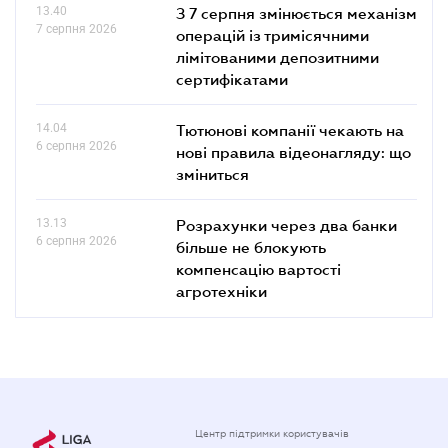
13.40
З 7 серпня змінюється механізм
7 серпня 2026
операцій із тримісячними
лімітованими депозитними
сертифікатами
14.04
Тютюнові компанії чекають на
6 серпня 2026
нові правила відеонагляду: що
зміниться
13.13
Розрахунки через два банки
6 серпня 2026
більше не блокують
компенсацію вартості
агротехніки
Центр підтримки користувачів