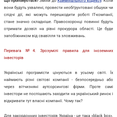
Що пропонується?
Зміни до
Кримінального кодексу
. Коли
вони будуть ухвалені, провести необґрунтовані обшуки чи
слідчі дії, які можуть перешкодити роботі ІТ-компанії,
стане значно складніше. Правоохоронці повинні будуть
отримати дозвіл на рівні прокурора області. Це буде
запобіжником від свавілля та зловживань.
Перевага №4. Зрозумілі правила для іноземних
інвесторів
Українські програмісти цінуються в усьому світі. Їх
наймають різні світові компанії - безпосередньо або
через вітчизняні аутсорсингові фірми. Проте самі
інвестори не поспішають заходити на український ринок і
відкривати тут власні компанії. Чому так?
Для закордонних інвесторів Україна - це така «black box».