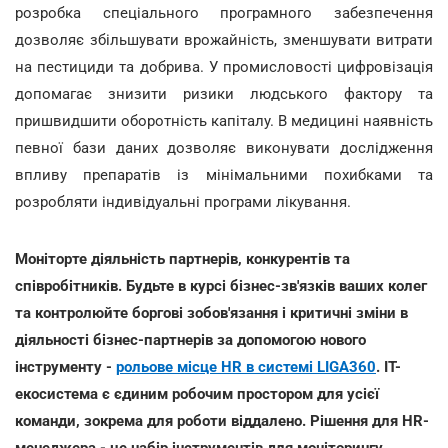
розробка спеціального програмного забезпечення
дозволяє збільшувати врожайність, зменшувати витрати
на пестициди та добрива. У промисловості цифровізація
допомагає знизити ризики людського фактору та
пришвидшити оборотність капіталу. В медицині наявність
певної бази даних дозволяє виконувати дослідження
впливу препаратів із мінімальними похибками та
розробляти індивідуальні програми лікування.
Моніторте діяльність партнерів, конкурентів та
співробітників. Будьте в курсі бізнес-зв'язків ваших колег
та контролюйте боргові зобов'язання і критичні зміни в
діяльності бізнес-партнерів за допомогою нового
інструменту -
рольове місце HR в системі LIGA360
. IT-
екосистема є єдиним робочим простором для усієї
команди, зокрема для роботи віддалено. Рішення для HR-
менеджера - це набір інструментів для моніторингу