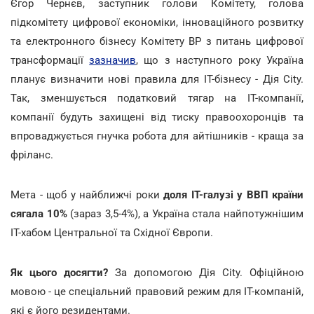
Єгор Чернєв, заступник голови Комітету, голова
підкомітету цифрової економіки, інноваційного розвитку
та електронного бізнесу Комітету ВР з питань цифрової
трансформації
зазначив
, що з наступного року Україна
планує визначити нові правила для IT-бізнесу - Дія City.
Так, зменшується податковий тягар на ІТ-компанії,
компанії будуть захищені від тиску правоохоронців та
впроваджується гнучка робота для айтішників - краща за
фріланс.
Мета - щоб у найближчі роки
доля IT-галузі у ВВП країни
сягала 10%
(зараз 3,5-4%), а Україна стала найпотужнішим
IT-хабом Центральної та Східної Європи.
Як цього досягти?
За допомогою Дія City. Офіційною
мовою - це спеціальний правовий режим для IT-компаній,
які є його резидентами.