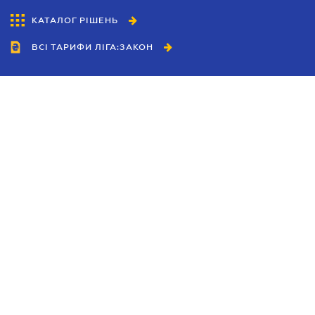
КАТАЛОГ РІШЕНЬ
ВСІ ТАРИФИ ЛІГА:ЗАКОН
Співробітництво
Агенти
Дилери
Політика конфіденційності
Умови використання сайту
Реклама
Блог
Новини компанії
Керівництва
Каталоги компаній
Теми в центрі уваги