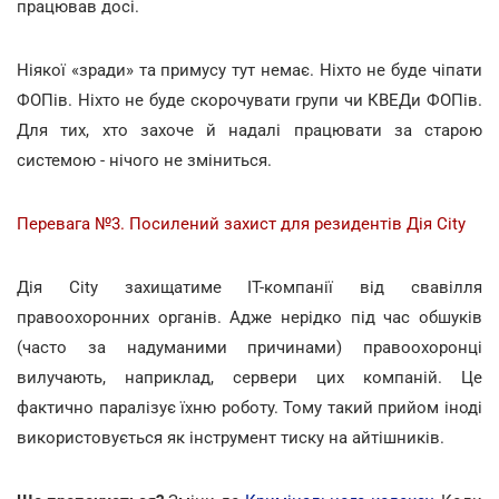
працював досі.
Ніякої «зради» та примусу тут немає. Ніхто не буде чіпати
ФОПів. Ніхто не буде скорочувати групи чи КВЕДи ФОПів.
Для тих, хто захоче й надалі працювати за старою
системою - нічого не зміниться.
Перевага №3. Посилений захист для резидентів Дія City
Дія City захищатиме ІТ-компанії від свавілля
правоохоронних органів. Адже нерідко під час обшуків
(часто за надуманими причинами) правоохоронці
вилучають, наприклад, сервери цих компаній. Це
фактично паралізує їхню роботу. Тому такий прийом іноді
використовується як інструмент тиску на айтішників.