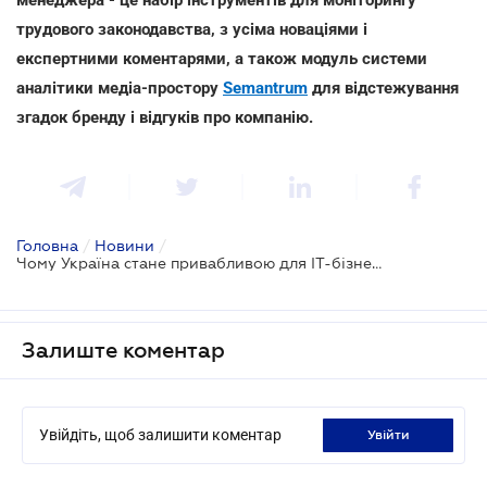
трудового законодавства, з усіма новаціями і
експертними коментарями, а також модуль системи
аналітики медіа-простору
Semantrum
для відстежування
згадок бренду і відгуків про компанію.
Головна
/
Новини
/
Чому Україна стане привабливою для IT-бізнесу у 2021 році: 5 новацій
Залиште коментар
Увійдіть, щоб залишити коментар
увійти