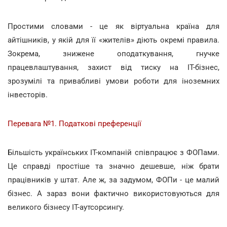
Простими словами - це як віртуальна країна для
айтішників, у якій для її «жителів» діють окремі правила.
Зокрема, знижене оподаткування, гнучке
працевлаштування, захист від тиску на ІТ-бізнес,
зрозумілі та привабливі умови роботи для іноземних
інвесторів.
Перевага №1. Податкові преференції
Більшість українських IT-компаній співпрацює з ФОПами.
Це справді простіше та значно дешевше, ніж брати
працівників у штат. Але ж, за задумом, ФОПи - це малий
бізнес. А зараз вони фактично використовуються для
великого бізнесу IT-аутсорсингу.