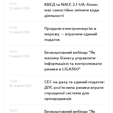
10.01
КВЕД та NACE 2.1-UA: бізнес
22 липня 2026
має самостійно змінити коди
діяльності
17.09
Продали електроенергію в
13 липня 2026
мережу — втратили єдиний
податок
10.55
Безкоштовний вебінар "Як
3 червня 2026
малому бізнесу управляти
інформацією та контролювати
ризики в LIGA360"
17.03
СЕС на даху та єдиний податок:
29 травня 2026
ДПС роз’яснила ризики втрати
спрощеної системи для
орендодавців
10.07
Безкоштовний вебінар "Як