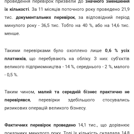
проведення перевірок призвели до
значного зменшення
їх кількості
. За 11 місяців поточного року проведено 21,9
тис.
документальних перевірок
, за відповідний період
минулого року - 36,5 тис. Тобто на 40 %, або на 14,6 тис.
менше.
Такими перевірками було охоплено лише
0,6 % усіх
платників
, що перебувають на обліку. З них: суб'єктів
великого підприємництва - 14 %, середнього - 2 %, малого
- 0,5 %.
Таким чином,
малий та середній бізнес практично не
перевірявся
, перевірки здебільшого стосувались
ризикових операцій великого бізнесу.
Фактичних перевірок проведено
14,1 тис., що дорівнює
показнику минулого року. Тоді їх кількість складала 14,8