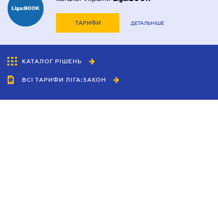
ТАРИФИ
ДЕТАЛЬНІШЕ
КАТАЛОГ РІШЕНЬ
ВСІ ТАРИФИ ЛІГА:ЗАКОН
Співробітництво
Агенти
Дилери
Політика конфіденційності
Умови використання сайту
Реклама
Блог
Новини компанії