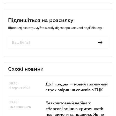
Підпишіться на розсилку
Щопонеділка отримуйте weekly-digest про ключові події бізнесу
Схожі новини
10.10
До 1 грудня — новий граничний
5 серпня 2026
строк звіряння списків з ТЦК
13.48
Безкоштовний вебінар:
16 липня 2026
«Чергові зміни в критичності:
нові вимоги та правила. Як не