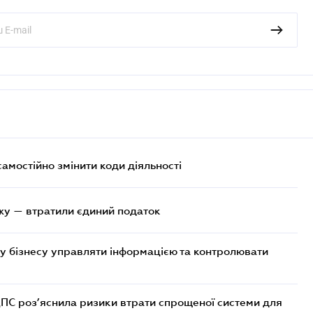
самостійно змінити коди діяльності
жу — втратили єдиний податок
у бізнесу управляти інформацією та контролювати
ДПС роз’яснила ризики втрати спрощеної системи для