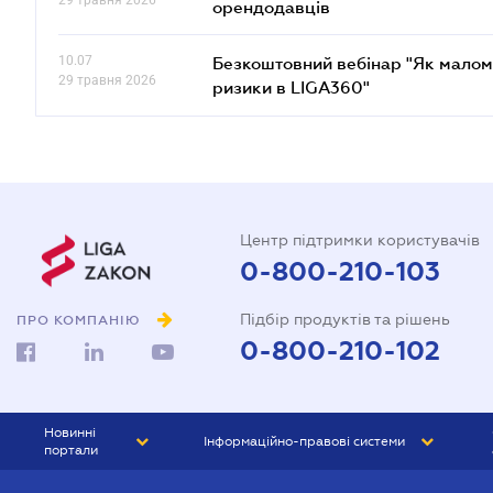
29 травня 2026
орендодавців
10.07
Безкоштовний вебінар "Як малом
29 травня 2026
ризики в LIGA360"
Центр підтримки користувачів
0-800-210-103
Підбір продуктів та рішень
ПРО КОМПАНІЮ
0-800-210-102
Новинні
Інформаційно-правові системи
портали
ЮРЛІГА
Право України