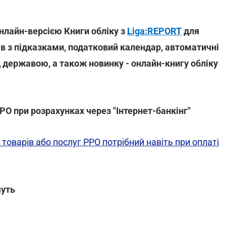
нлайн-версією Книги обліку з
Liga:REPORT
для
тів з підказками, податковий календар, автоматичні
 державою, а також новинку - онлайн-книгу обліку
РО при розрахунках через "Інтернет-банкінг"
оварів або послуг РРО потрібний навіть при оплаті
шуть