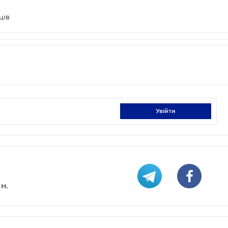
ців
увійти
н.