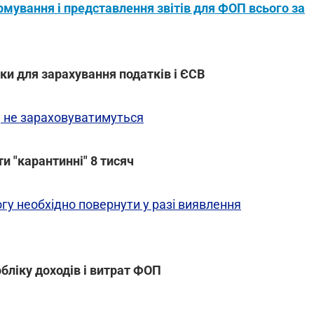
мування і представлення звітів для ФОП всього за
нки для зарахування податків і ЄСВ
, не зараховуватимуться
ти "карантинні" 8 тисяч
гу необхідно повернути у разі виявлення
обліку доходів і витрат ФОП