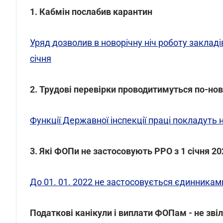
1. Кабмін послабив карантин
Уряд дозволив в новорічну ніч роботу заклад
січня
2. Трудові перевірки проводитимуться по-но
Функції Державної інспекції праці покладуть
3. Які ФОПи не застосовують РРО з 1 січня 20
До 01. 01. 2022 не застосовується єдинникам
Податкові канікули і виплати ФОПам - не зві