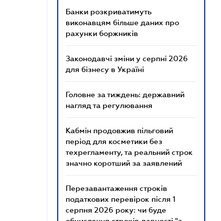
Банки розкриватимуть
виконавцям більше даних про
рахунки боржників
Законодавчі зміни у серпні 2026
для бізнесу в Україні
Головне за тиждень: державний
нагляд та регулювання
Кабмін продовжив пільговий
період для косметики без
техрегламенту, та реальний строк
значно коротший за заявлений
Перезавантаження строків
податкових перевірок після 1
серпня 2026 року: чи буде
обчислення строків давності "з