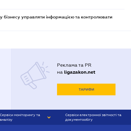
у бізнесу управляти інформацією та контролювати
Реклама та PR
ligazakon.net
на
ТАРИФИ
Сервіси моніторингу та
Сервіси електронної звітності та
аналізу
документообігу
CONTR AGENT
Liga:REPORT