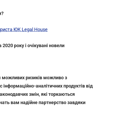
м?
юриста ЮК Legal House
 2020 року і очікувані новели
м можливих ризиків можливо з
с інформаційно-аналітичних продуктів від
законодавчих змін, які торкаються
ечать вам надійне партнерство завдяки