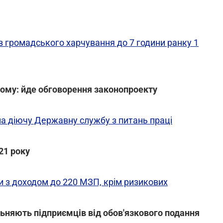
ів громадського харчування до 7 години ранку 1
вому: йде обговорення законопроекту
 на діючу Державну службу з питань праці
21 року
и з доходом до 220 МЗП, крім ризикових
льняють підприємців від обов'язкового подання