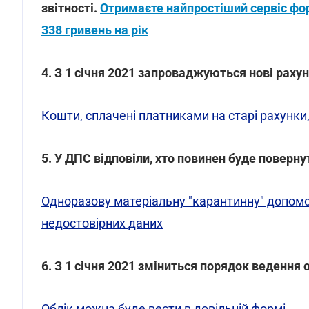
звітності.
Отримаєте найпростіший сервіс фор
338 гривень на рік
4. З 1 січня 2021 запроваджуються нові раху
Кошти, сплачені платниками на старі рахунки
5. У ДПС відповіли, хто повинен буде поверну
Одноразову матеріальну "карантинну" допомо
недостовірних даних
6. З 1 січня 2021 зміниться порядок ведення 
Облік можна буде вести в довільній формі