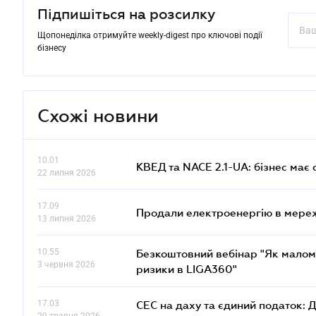
Підпишіться на розсилку
Щопонеділка отримуйте weekly-digest про ключові події
бізнесу
Схожі новини
10.01
КВЕД та NACE 2.1-UA: бізнес має 
22 липня 2026
17.09
Продали електроенергію в мере
13 липня 2026
10.55
Безкоштовний вебінар "Як малом
3 червня 2026
ризики в LIGA360"
17.03
СЕС на даху та єдиний податок: 