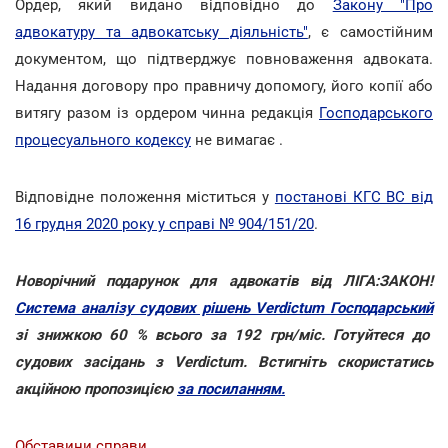
Ордер, який видано відповідно до
Закону "Про
адвокатуру та адвокатську діяльність"
, є самостійним
документом, що підтверджує повноваження адвоката.
Надання договору про правничу допомогу, його копії або
витягу разом із ордером чинна редакція
Господарського
процесуального кодексу
не вимагає .
Відповідне положення міститься у
постанові КГС ВС від
16 грудня 2020 року у справі № 904/151/20
.
Новорічний подарунок для адвокатів від ЛІГА:ЗАКОН!
Система аналізу судових рішень Verdictum Господарський
зі знижкою 60 % всього за 192 грн/міс. Готуйтеся до
судових засідань з Verdictum. Встигніть скористатись
акційною пропозицією
за посиланням.
Обставини справи