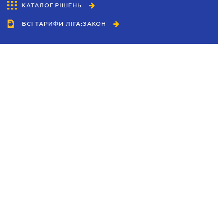
КАТАЛОГ РІШЕНЬ
ВСІ ТАРИФИ ЛІГА:ЗАКОН
Співробітництво
Агенти
Дилери
Політика конфіденційності
Умови використання сайту
Реклама
Блог
Новини компанії
Керівництва
Каталоги компаній
Теми в центрі уваги