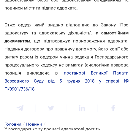
повинен містити підпис адвоката.
Отже ордер, який видано відповідно до Закону "Про
адвокатуру та адвокатську діяльність",
є самостійним
документом
, що підтверджує повноваження адвоката.
Надання договору про правничу допомогу, його копії або
витягу разом із ордером чинна редакція Господарського
процесуального кодексу не вимагає (аналогічна правова
позиція викладена в
постанові Великої Палати
Верховного Суду від 5 грудня 2018 у справі №
П/9901/736/18
.
Головна
/
Новини
/
У господарському процесі адвокатові досить надати тільки ордер: позиція ВС